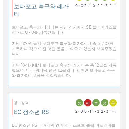
보타포고 축구와 레가
0 - 0
2 - 1
0 - 1
1 - 3
1 - 1
타
보타포고 축구와 레가타는 지난 경기에서 SE 팔메이라스를
상대로 0 - 0를 기록했습니다.
지난 11개월 동안 보타포고 축구와 레가타은 6승 5무 패를
기록하며 킥오프 전 어떤 폼을 보여주고 있는지 보여주었습
니다.
지난 10경기에서 보타포고 축구와 레가타는 총 12골을 기록
했으며, 이는 경기당 평균 1.2골입니다. 반면 보타포고 축구
와 레가타는 3골을 실점했습니다.
승
패
승
승
무
경기 성적
EC 청소년 RS
2 - 0
0 - 1
1 - 2
2 - 3
1 - 1
EC 청소년 RS는 마지막 경기에서 스포츠 클럽 비토리아를