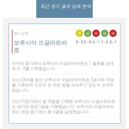
최근 경기 결과 상세 분석
무
승
패
승
패
경기 성적
보루시아 므글라트바
3 - 3
2 - 0
4 - 1
1 - 0
2 - 1
흐
마지막 경기에서 보루시아 므글라트바흐는 1. 쾰른를 상대
로 3 - 3를 기록했습니다.
지난 23개월 동안 보루시아 므글라트바흐은 7승 6무 10패
를 기록하며 킥오프 전 어떤 폼을 보여주고 있는지 보여주
었습니다.
지난 10경기에서 총 10골을 기록한 보루시아 므글라트바흐
는 경기당 평균 1골을 기록했습니다. 보루시아 므글라트바
흐는 해당 경기에서 총 4골을 실점했습니다.