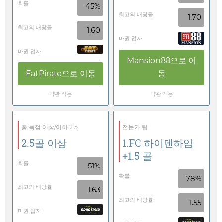
확률
45%
최고의 배당률
1.70
최고의 배당률
1.60
마권 업자
마권 업자
Mansion88
으로 이
FatPirate
으로 이동
동
약관 적용
약관 적용
총 득점 이상/이하 2.5
전문가 팁
2.5골 이상
1.FC 하이덴하임
+1.5 골
확률
51%
확률
78%
최고의 배당률
1.63
최고의 배당률
1.55
마권 업자