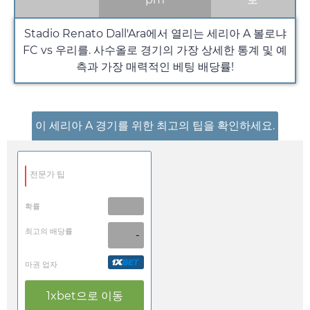
Stadio Renato Dall'Ara에서 열리는 세리아 A 볼로냐
FC vs 우리를. 사수올로 경기의 가장 상세한 통계 및 예
측과 가장 매력적인 베팅 배당률!
이 세리아 A 경기를 위한 최고의 팁을 확인하세요.
전문가 팁
확률
최고의 배당률
-
마권 업자
1xbet
으로 이동