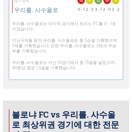
패
무
승
패
무
경기 성적
우리를. 사수올로
0 - 1
2 - 2
3 - 1
2 - 0
2 - 2
우리를. 사수올로는 마지막 경기에서 토리노 FC를 0 - 1로
이겼습니다.
지난 6개월 동안 우리를. 사수올로은 총 5승을 기록했으며
7패를 기록했습니다. 또한 우리를. 사수올로는 3번의 무승
부를 기록했습니다.
우리를. 사수올로는 지난 10경기에서 총 13골을 넣었으며,
90분당 평균 1.3골을 기록했습니다.
볼로냐 FC vs 우리를. 사수올
로 최상위권 경기에 대한 전문