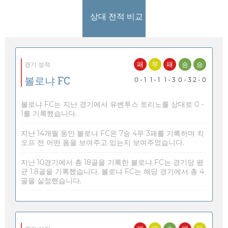
상대 전적 비교
패
무
패
승
승
경기 성적
볼로냐 FC
0 - 1
1 - 1
1 - 3
0 - 3
2 - 0
볼로냐 FC는 지난 경기에서 유벤투스 토리노를 상대로 0 -
1를 기록했습니다.
지난 14개월 동안 볼로냐 FC은 7승 4무 3패를 기록하며 킥
오프 전 어떤 폼을 보여주고 있는지 보여주었습니다.
지난 10경기에서 총 18골을 기록한 볼로냐 FC는 경기당 평
균 1.8골을 기록했습니다. 볼로냐 FC는 해당 경기에서 총 4
골을 실점했습니다.