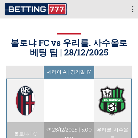
볼로냐 FC vs 우리를. 사수올로
베팅 팁 |
28/12/2025
세리아 A | 경기일 17
28/12/2025
|
5:00
우리를. 사수올
볼로냐 FC
pm
로