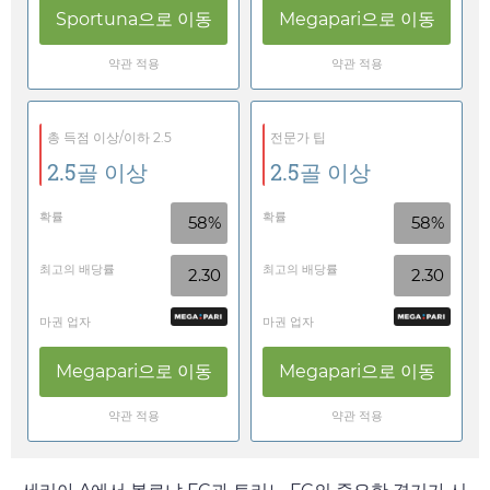
Sportuna
으로 이동
Megapari
으로 이동
약관 적용
약관 적용
총 득점 이상/이하 2.5
전문가 팁
2.5골 이상
2.5골 이상
확률
확률
58%
58%
최고의 배당률
최고의 배당률
2.30
2.30
마권 업자
마권 업자
Megapari
으로 이동
Megapari
으로 이동
약관 적용
약관 적용