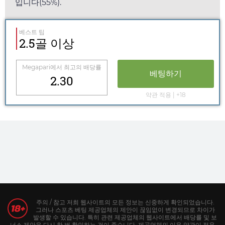
입니다(55%).
베스트 팁
2.5골 이상
Megapari
에서 최고의 배당률
베팅하기
2.30
약관 적용 | +18
주의 / 참고 저희 웹사이트의 모든 정보는 신중하게 확인되었습니다.
그러나 스포츠 베팅 제공업체의 제안이 끊임없이 변경되므로 차이가
발생할 수 있습니다. 특히 관련 제공업체의 웹사이트에서 배당률 및 보
너스 제안을 다시 한 번 확인하는 것이 좋습니다. 제공업체의 이용 약관이 적용