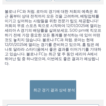
볼로냐 FC와 처럼. 로마의 경기에 대한 저희의 예측은 최
근 폼부터 상대 전적까지 모든 것을 고려하며, 베팅업체를
이기고 싶어하는 사람들을 위한 전문가 팁도 제공합니다!
저희의 무료 스포츠 픽으로 시작하여
12/01/2025
에 열리는
세리아 A 경기의 배당률을 살펴보세요.
5:00 pm
에 킥오프
하기 전에 가장 중요한 모든 통계를 분석하는 데 있어 어떤
것도 놓치지 않습니다. 볼로냐 FC과 처럼. 로마는 현재
12/01/2025
에 열리는 경기를 준비하고 있으며, 홈 팀은 레
나토 달라라 스타디움에서 좋은 결과를 이어가기를 기대하
고 있습니다. 볼로냐 FC는 최근 몇 주 동안 세리아 A에서
뛰어난 팀 중 하나였으며, 이번에도 좋은 결과가 예상됩니
다.
최근 경기 결과 상세 분석