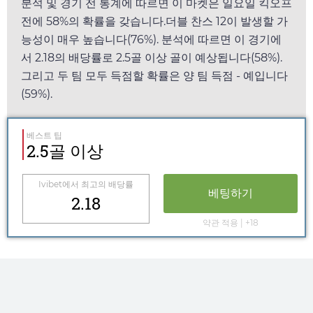
분석 및 경기 전 통계에 따르면 이 마켓은
일요일
킥오프
전에 58%의 확률을 갖습니다.더블 찬스 12이 발생할 가
능성이 매우 높습니다(76%). 분석에 따르면 이 경기에
서
2.18
의 배당률로 2.5골 이상 골이 예상됩니다(58%).
그리고 두 팀 모두 득점할 확률은 양 팀 득점 - 예입니다
(59%).
베스트 팁
2.5골 이상
Ivibet
에서 최고의 배당률
베팅하기
2.18
약관 적용 | +18