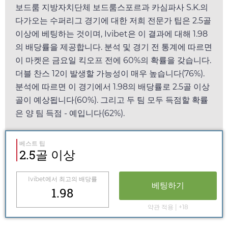
보드룸 지방자치단체 보드룸스포르과 카심파사 S.K.의
다가오는 수퍼리그 경기에 대한 저희 전문가 팁은 2.5골
이상에 베팅하는 것이며,
Ivibet
은 이 결과에 대해
1.98
의 배당률을 제공합니다. 분석 및 경기 전 통계에 따르면
이 마켓은
금요일
킥오프 전에 60%의 확률을 갖습니다.
더블 찬스 12이 발생할 가능성이 매우 높습니다(76%).
분석에 따르면 이 경기에서
1.98
의 배당률로 2.5골 이상
골이 예상됩니다(60%). 그리고 두 팀 모두 득점할 확률
은 양 팀 득점 - 예입니다(62%).
베스트 팁
2.5골 이상
Ivibet
에서 최고의 배당률
베팅하기
1.98
약관 적용 | +18