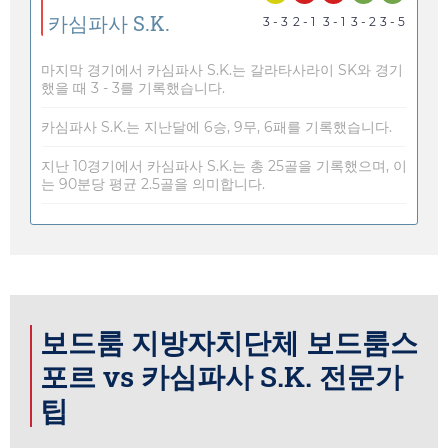
카심파사 S.K.
3 - 3
2 - 1
3 - 1
3 - 2
3 - 5
마지막 경기에서 카심파사 S.K.는 갈라타사라이 SK와 경기
했을 때 3 - 3를 기록했습니다.
카심파사 S.K.는 지난달에 6승, 9무, 6패를 기록했습니다.
지난 10경기에서 카심파사 S.K.는 총 25골을 기록했으며, 이
는 90분당 평균 2.5골을 의미합니다.
보드룸 지방자치단체 보드룸스
포르 vs 카심파사 S.K. 전문가
팁