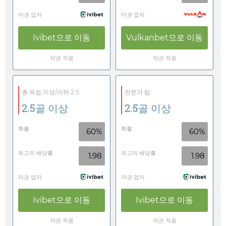
마권 업자
마권 업자
Ivibet
으로 이동
Vulkanbet
으로 이동
약관 적용
약관 적용
총 득점 이상/이하 2.5
전문가 팁
2.5골 이상
2.5골 이상
확률
확률
60%
60%
최고의 배당률
최고의 배당률
1.98
1.98
마권 업자
마권 업자
Ivibet
으로 이동
Ivibet
으로 이동
약관 적용
약관 적용