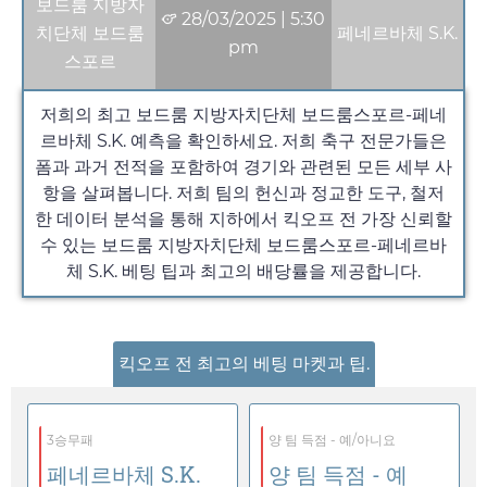
보드룸 지방자
28/03/2025
|
5:30
치단체 보드룸
페네르바체 S.K.
pm
스포르
저희의 최고 보드룸 지방자치단체 보드룸스포르-페네
르바체 S.K. 예측을 확인하세요. 저희 축구 전문가들은
폼과 과거 전적을 포함하여 경기와 관련된 모든 세부 사
항을 살펴봅니다. 저희 팀의 헌신과 정교한 도구, 철저
한 데이터 분석을 통해 지하에서 킥오프 전 가장 신뢰할
수 있는 보드룸 지방자치단체 보드룸스포르-페네르바
체 S.K. 베팅 팁과 최고의 배당률을 제공합니다.
킥오프 전 최고의 베팅 마켓과 팁.
3승무패
양 팀 득점 - 예/아니요
페네르바체 S.K.
양 팀 득점 - 예