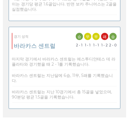
이는 경기당 평균 1.6골입니다. 반면 보카 주니어스는 2골을
실점했습니다.
승
무
무
패
승
경기 성적
바라카스 센트럴
2 - 1
1 - 1
1 - 1
1 - 2
2 - 0
마지막 경기에서 바라카스 센트럴는 에스투디안테스 데 라
플라타와 경기했을 때 2 - 1를 기록했습니다.
바라카스 센트럴는 지난달에 6승, 11무, 5패를 기록했습니
다.
바라카스 센트럴는 지난 10경기에서 총 15골을 넣었으며,
90분당 평균 1.5골을 기록했습니다.