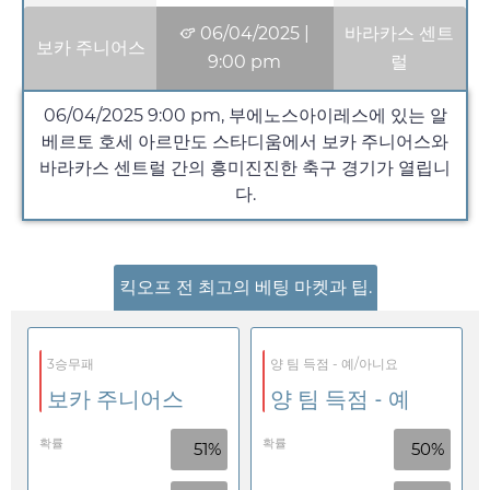
06/04/2025
|
바라카스 센트
보카 주니어스
9:00 pm
럴
06/04/2025
9:00 pm
, 부에노스아이레스에 있는 알
베르토 호세 아르만도 스타디움에서 보카 주니어스와
바라카스 센트럴 간의 흥미진진한 축구 경기가 열립니
다.
킥오프 전 최고의 베팅 마켓과 팁.
3승무패
양 팀 득점 - 예/아니요
보카 주니어스
양 팀 득점 - 예
확률
확률
51%
50%