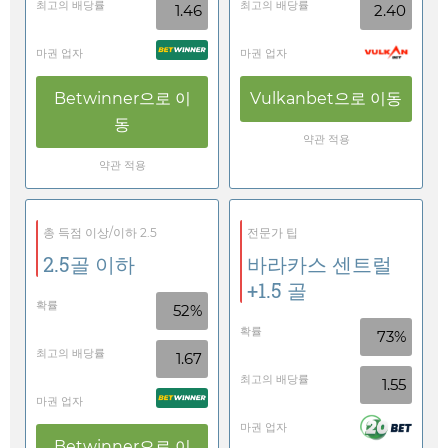
최고의 배당률
최고의 배당률
1.46
2.40
마권 업자
마권 업자
Betwinner
으로 이
Vulkanbet
으로 이동
동
약관 적용
약관 적용
총 득점 이상/이하 2.5
전문가 팁
2.5골 이하
바라카스 센트럴
+1.5 골
확률
52%
확률
73%
최고의 배당률
1.67
최고의 배당률
1.55
마권 업자
마권 업자
Betwinner
으로 이