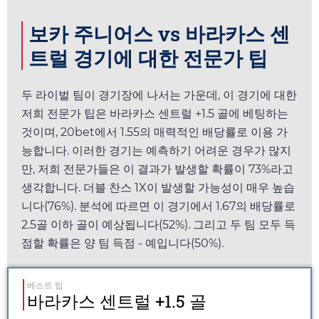
보카 주니어스 vs 바라카스 센
트럴 경기에 대한 전문가 팁
두 라이벌 팀이 경기장에 나서는 가운데, 이 경기에 대한
저희 전문가 팁은 바라카스 센트럴 +1.5 골에 베팅하는
것이며,
20bet
에서
1.55
의 매력적인 배당률로 이용 가
능합니다. 이러한 경기는 예측하기 어려운 경우가 많지
만, 저희 전문가들은 이 결과가 발생할 확률이 73%라고
생각합니다. 더블 찬스 1X이 발생할 가능성이 매우 높습
니다(76%). 분석에 따르면 이 경기에서
1.67
의 배당률로
2.5골 이하 골이 예상됩니다(52%). 그리고 두 팀 모두 득
점할 확률은 양 팀 득점 - 예입니다(50%).
베스트 팁
바라카스 센트럴 +1.5 골