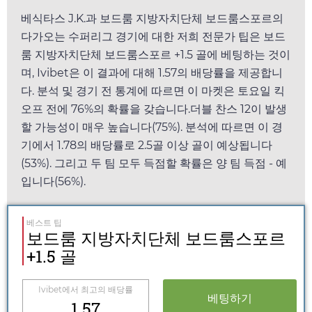
베식타스 J.K.과 보드룸 지방자치단체 보드룸스포르의
다가오는 수퍼리그 경기에 대한 저희 전문가 팁은 보드
룸 지방자치단체 보드룸스포르 +1.5 골에 베팅하는 것이
며,
Ivibet
은 이 결과에 대해
1.57
의 배당률을 제공합니
다. 분석 및 경기 전 통계에 따르면 이 마켓은
토요일
킥
오프 전에 76%의 확률을 갖습니다.더블 찬스 12이 발생
할 가능성이 매우 높습니다(75%). 분석에 따르면 이 경
기에서
1.78
의 배당률로 2.5골 이상 골이 예상됩니다
(53%). 그리고 두 팀 모두 득점할 확률은 양 팀 득점 - 예
입니다(56%).
베스트 팁
보드룸 지방자치단체 보드룸스포르
+1.5 골
Ivibet
에서 최고의 배당률
베팅하기
1.57