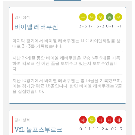
무
무
무
승
무
경기 성적
바이엘 레버쿠젠
3 - 3
1 - 1
3 - 3
0 - 1
1 - 1
마지막 경기에서 바이엘 레버쿠젠는 1.FC 하이덴하임를 상
대로 3 - 3를 기록했습니다.
지난 23개월 동안 바이엘 레버쿠젠은 12승 5무 6패를 기록
하며 킥오프 전 어떤 폼을 보여주고 있는지 보여주었습니
다.
지난 10경기에서 바이엘 레버쿠젠는 총 18골을 기록했으며,
이는 경기당 평균 1.8골입니다. 반면 바이엘 레버쿠젠는 2골
을 실점했습니다.
패
무
패
패
패
경기 성적
VfL 볼프스부르크
0 - 1
1 - 1
1 - 2
4 - 0
2 - 3