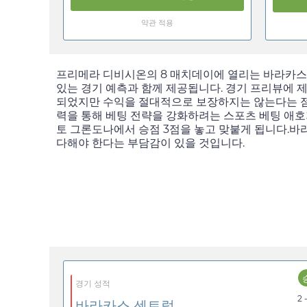
약관 적용
프리메라 디비시온의 8 매치데이에 열리는 바라카스 센트
있는 경기 예측과 함께 제공됩니다. 경기 프리뷰에 
되었지만 수익을 절대적으로 보장하지는 않는다는 점에
력을 통해 베팅 전략을 강화하려는 스포츠 베팅 애
토 그론도나에서 승점 3점을 놓고 맞붙게 됩니다.바
다해야 한다는 부담감이 있을 것입니다.
경기 성적
2 
바라카스 센트럴