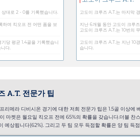
대로 2 - 0를 기록했습니다.
고도이 크루즈 A.T.는 마지막 경
록하며 킥오프 전 어떤 폼을 보
지난 6개월 동안 고도이 크루즈 
고도이 크루즈 A.T.는 10번의
경기당 평균 1.4골을 기록했습니
고도이 크루즈 A.T.는 지난 10
습니다.
습니다.
 A.T. 전문가 팁
 프리메라 디비시온 경기에 대한 저희 전문가 팁은 1.5골 이상에
 이 마켓은
월요일
킥오프 전에 65%의 확률을 갖습니다.더블 찬스 
이 예상됩니다(62%). 그리고 두 팀 모두 득점할 확률은 양 팀 득점 