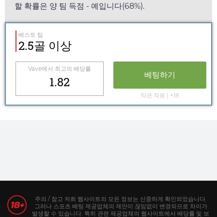
할 확률은 양 팀 득점 - 예입니다(68%).
베스트 팁
2.5골 이상
Vave
에서 최고의 배당률
베팅하기
1.82
약관 적용 | +18
주의 / 참고 저희 웹사이트의 모든 정보는 신중하게 확인되었습니다.
그러나 스포츠 베팅 제공업체의 제안이 끊임없이 변경되므로 차이가
발생할 수 있습니다. 특히 관련 제공업체의 웹사이트에서 배당률 및 보