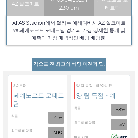
AZ 알크마르
2:30 pm
테르담
AFAS Stadion에서 열리는 에레디비시 AZ 알크마르
vs 페예노르트 로테르담 경기의 가장 상세한 통계 및
예측과 가장 매력적인 베팅 배당률!
킥오프 전 최고의 베팅 마켓과 팁.
3승무패
양 팀 득점 - 예/아니요
페예노르트 로테르
양 팀 득점 - 예
담
확률
68%
확률
41%
최고의 배당률
1.67
최고의 배당률
2.80
마권 업자