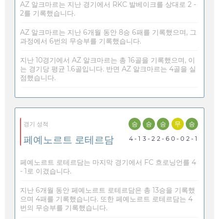
AZ 알크마르는 지난 경기에서 RKC 발베이크를 상대로 2 -
2를 기록했습니다.
AZ 알크마르는 지난 6개월 동안 8승 6패를 기록했으며, 그
과정에서 6번의 무승부를 기록했습니다.
지난 10경기에서 AZ 알크마르는 총 16골을 기록했으며, 이
는 경기당 평균 1.6골입니다. 반면 AZ 알크마르는 4골을 실
점했습니다.
승
승
승
무
승
경기 성적
페예노르트 로테르담
4 - 1
3 - 2
2 - 6
0 - 0
2 - 1
페예노르트 로테르담는 마지막 경기에서 FC 흐로닝언를 4
- 1로 이겼습니다.
지난 6개월 동안 페예노르트 로테르담은 총 13승을 기록했
으며 4패를 기록했습니다. 또한 페예노르트 로테르담는 4
번의 무승부를 기록했습니다.