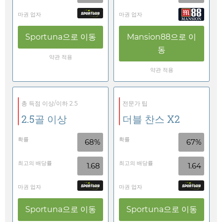
마권 업자
마권 업자
Sportuna
으로 이동
Mansion88
으로 이
동
약관 적용
약관 적용
총 득점 이상/이하 2.5
전문가 팁
2.5골 이상
더블 찬스 X2
확률
확률
68%
67%
최고의 배당률
최고의 배당률
1.68
1.64
마권 업자
마권 업자
Sportuna
으로 이동
Sportuna
으로 이동