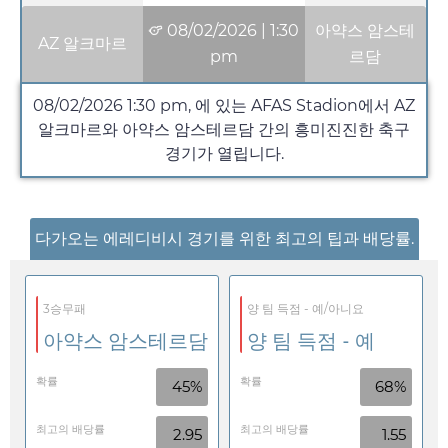
08/02/2026
|
1:30
아약스 암스테
AZ 알크마르
pm
르담
08/02/2026
1:30 pm
, 에 있는 AFAS Stadion에서 AZ
알크마르와 아약스 암스테르담 간의 흥미진진한 축구
경기가 열립니다.
다가오는 에레디비시 경기를 위한 최고의 팁과 배당률.
3승무패
양 팀 득점 - 예/아니요
아약스 암스테르담
양 팀 득점 - 예
확률
확률
45%
68%
최고의 배당률
최고의 배당률
2.95
1.55