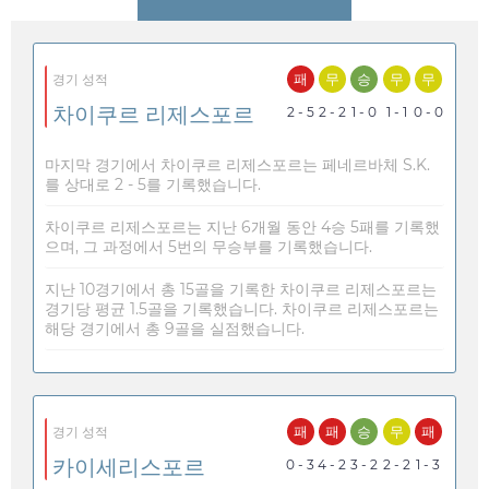
패
무
승
무
무
경기 성적
차이쿠르 리제스포르
2 - 5
2 - 2
1 - 0
1 - 1
0 - 0
마지막 경기에서 차이쿠르 리제스포르는 페네르바체 S.K.
를 상대로 2 - 5를 기록했습니다.
차이쿠르 리제스포르는 지난 6개월 동안 4승 5패를 기록했
으며, 그 과정에서 5번의 무승부를 기록했습니다.
지난 10경기에서 총 15골을 기록한 차이쿠르 리제스포르는
경기당 평균 1.5골을 기록했습니다. 차이쿠르 리제스포르는
해당 경기에서 총 9골을 실점했습니다.
패
패
승
무
패
경기 성적
카이세리스포르
0 - 3
4 - 2
3 - 2
2 - 2
1 - 3