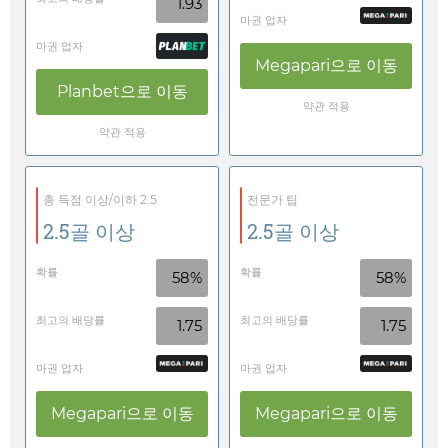
1.93
마권 업자
마권 업자
Megapari
으로 이동
Planbet
으로 이동
약관 적용
약관 적용
총 득점 이상/이하 2.5
전문가 팁
2.5골 이상
2.5골 이상
확률
확률
58%
58%
최고의 배당률
최고의 배당률
1.75
1.75
마권 업자
마권 업자
Megapari
으로 이동
Megapari
으로 이동