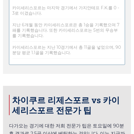
카이세리스포르는 마지막 경기에서 가지안테프 F.K.를 0 -
3로 이겼습니다.
지난 6개월 동안 카이세리스포르은 총 1승을 기록했으며 7
패를 기록했습니다. 또한 카이세리스포르는 5번의 무승부
를 기록했습니다.
카이세리스포르는 지난 10경기에서 총 11골을 넣었으며, 90
분당 평균 1.1골을 기록했습니다.
차이쿠르 리제스포르 vs 카이
세리스포르 전문가 팁
다가오는 경기에 대한 저희 전문가 팁은
토요일
에 90분
후 결과로 2.5골 이상에 베팅하는 것입니다. 이는 지금까