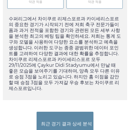
약관 적용
약관 적용
수퍼리그에서 차이쿠르 리제스포르과 카이세리스포르
의 중요한 경기가 시작되기 전에 저희 축구 전문가들이
폼과 과거 전적을 포함한 경기와 관련된 모든 세부 사항
을 분석한 최고의 베팅 팁을 확인하세요. 저희는 통계 도
구와 모델을 사용하여 다양한 요소를 분석하고 예측을
생성합니다. 이러한 도구는 종종 광범위한 데이터 포인
트를 고려하여 다양한 결과에 대한 확률을 추정합니다.
차이쿠르 리제스포르과 카이세리스포르 모두
29/11/2025
에 Çaykur Didi Stadyumu에서 만날 때
좋은 모습을 보여주기를 기대하며, 양측 모두 다른 이유
로 승점 3점을 노리고 있습니다. 하지만 홈 이점을 감안
할 때 승점 3점을 모두 가져갈 우승 후보는 차이쿠르 리
제스포르입니다.
최근 경기 결과 상세 분석