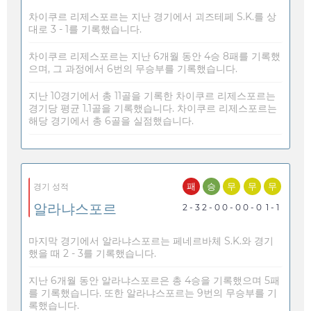
차이쿠르 리제스포르는 지난 경기에서 괴즈테페 S.K.를 상
대로 3 - 1를 기록했습니다.
차이쿠르 리제스포르는 지난 6개월 동안 4승 8패를 기록했
으며, 그 과정에서 6번의 무승부를 기록했습니다.
지난 10경기에서 총 11골을 기록한 차이쿠르 리제스포르는
경기당 평균 1.1골을 기록했습니다. 차이쿠르 리제스포르는
해당 경기에서 총 6골을 실점했습니다.
패
승
무
무
무
경기 성적
알라냐스포르
2 - 3
2 - 0
0 - 0
0 - 0
1 - 1
마지막 경기에서 알라냐스포르는 페네르바체 S.K.와 경기
했을 때 2 - 3를 기록했습니다.
지난 6개월 동안 알라냐스포르은 총 4승을 기록했으며 5패
를 기록했습니다. 또한 알라냐스포르는 9번의 무승부를 기
록했습니다.