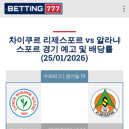
차이쿠르 리제스포르 vs 알라냐
스포르 경기 예고 및 배당률
(
25/01/2026
)
수퍼리그 | 경기일 19