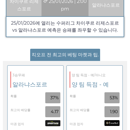
차이쿠르 리제
25/01/2026
|
2:00
알라냐스포르
스포르
pm
25/01/2026
에 열리는 수퍼리그 차이쿠르 리제스포르
vs 알라냐스포르 예측은 승패를 좌우할 수 있습니다.
킥오프 전 최고의 베팅 마켓과 팁.
3승무패
양 팀 득점 - 예/아니요
알라냐스포르
양 팀 득점 - 예
확률
확률
37%
53%
최고의 배당률
최고의 배당률
4.17
1.90
마권 업자
마권 업자