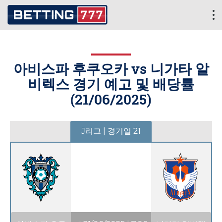
아비스파 후쿠오카 vs 니가타 알
비렉스 경기 예고 및 배당률
(
21/06/2025
)
J리그 | 경기일 21