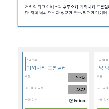
저희의 최고 아비스파 후쿠오카-가와사키 프론탈레
다. 저희 팀의 헌신과 정교한 도구, 철저한 데이
3승무패
양 팀 득
가와사키 프론탈레
양 팀
확률
확률
55%
최고의 배당률
최고의 
2.09
마권 업자
마권 업