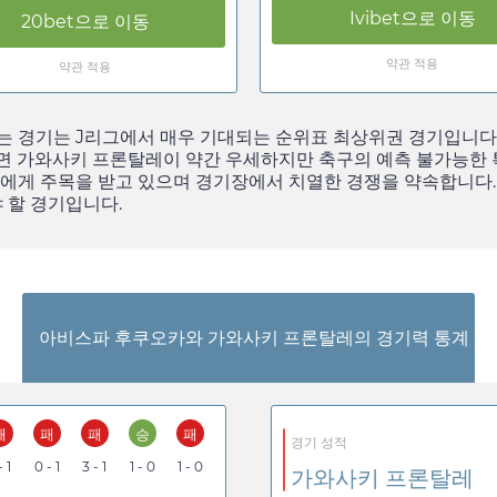
Ivibet
으로 이동
20bet
으로 이동
약관 적용
약관 적용
경기는 J리그에서 매우 기대되는 순위표 최상위권 경기입니다. 
르면 가와사키 프론탈레이 약간 우세하지만 축구의 예측 불가능한 특
들에게 주목을 받고 있으며 경기장에서 치열한 경쟁을 약속합니다.
 할 경기입니다.
아비스파 후쿠오카와 가와사키 프론탈레의 경기력 통계
패
패
패
승
패
경기 성적
- 1
0 - 1
3 - 1
1 - 0
1 - 0
가와사키 프론탈레