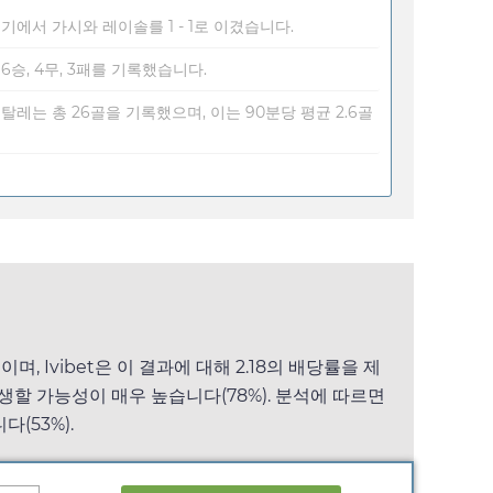
에서 가시와 레이솔를 1 - 1로 이겼습니다.
승, 4무, 3패를 기록했습니다.
레는 총 26골을 기록했으며, 이는 90분당 평균 2.6골
것이며,
Ivibet
은 이 결과에 대해
2.18
의 배당률을 제
발생할 가능성이 매우 높습니다(78%). 분석에 따르면
다(53%).