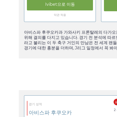
Ivibet
으로 이동
약관 적용
아비스파 후쿠오카과 가와사키 프론탈레의 다가오는 
위해 결의를 다지고 있습니다. 경기 전 분석에 따
라고 불리는 이 두 축구 거인의 만남은 전 세계 팬
경기에 대한 흥분을 더하며, J리그 일정에서 꼭 봐야
경기 성적
2 
아비스파 후쿠오카