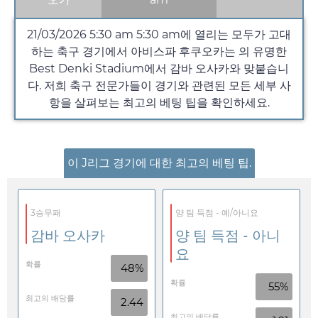
21/03/2026 5:30 am
5:30 am
에 열리는 모두가 고대
하는 축구 경기에서 아비스파 후쿠오카는 의 유명한
Best Denki Stadium에서 감바 오사카와 맞붙습니
다. 저희 축구 전문가들이 경기와 관련된 모든 세부 사
항을 살펴보는 최고의 베팅 팁을 확인하세요.
이 J리그 경기에 대한 최고의 베팅 팁.
3승무패
양 팀 득점 - 예/아니요
감바 오사카
양 팀 득점 - 아니
요
확률
48%
확률
55%
최고의 배당률
2.44
최고의 배당률