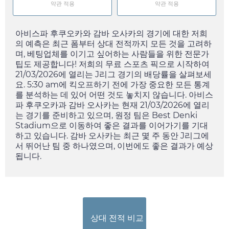
약관 적용
약관 적용
아비스파 후쿠오카와 감바 오사카의 경기에 대한 저희
의 예측은 최근 폼부터 상대 전적까지 모든 것을 고려하
며, 베팅업체를 이기고 싶어하는 사람들을 위한 전문가
팁도 제공합니다! 저희의 무료 스포츠 픽으로 시작하여
21/03/2026
에 열리는 J리그 경기의 배당률을 살펴보세
요.
5:30 am
에 킥오프하기 전에 가장 중요한 모든 통계
를 분석하는 데 있어 어떤 것도 놓치지 않습니다. 아비스
파 후쿠오카과 감바 오사카는 현재
21/03/2026
에 열리
는 경기를 준비하고 있으며, 원정 팀은 Best Denki
Stadium으로 이동하여 좋은 결과를 이어가기를 기대
하고 있습니다. 감바 오사카는 최근 몇 주 동안 J리그에
서 뛰어난 팀 중 하나였으며, 이번에도 좋은 결과가 예상
됩니다.
상대 전적 비교