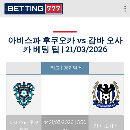
아비스파 후쿠오카 vs 감바 오사
카 베팅 팁 |
21/03/2026
J리그 | 경기일 8
아비스파 후쿠
21/03/2026
|
5:30
감바 오사카
오카
am