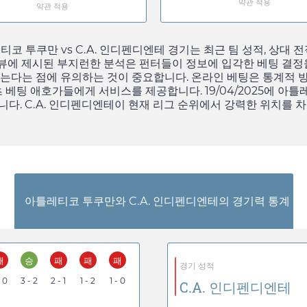
약관 적용
약관 적용
 투쿠만 vs C.A. 인디펜디엔테 경기는 최근 팀 성적, 상대 전
리뷰에 제시된 부지런한 분석은 펀터들이 정보에 입각한 베팅 결정
다는 점에 유의하는 것이 중요합니다. 온라인 베팅은 통계적 방
츠 베팅 애호가들에게 서비스를 제공합니다.
19/04/2025
에 아틀
다. C.A. 인디펜디엔테이 현재 리그 순위에서 강력한 위치를 차
아틀레티코 투쿠만와 C.A. 인디펜디엔테의 경기력 통계
패
승
패
패
패
경기 성적
- 0
3 - 2
2 - 1
1 - 2
1 - 0
C.A. 인디펜디엔테