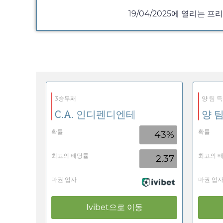
19/04/2025
에 열리는 프리
3승무패
양 팀 득
C.A. 인디펜디엔테
양 팀
확률
확률
43%
최고의 배당률
최고의 
2.37
마권 업자
마권 업
Ivibet
으로 이동