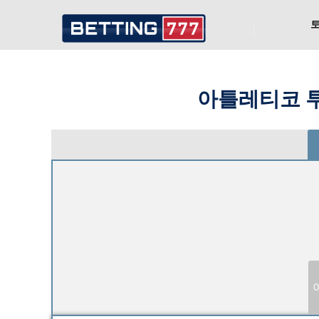
아틀레티코 투쿠