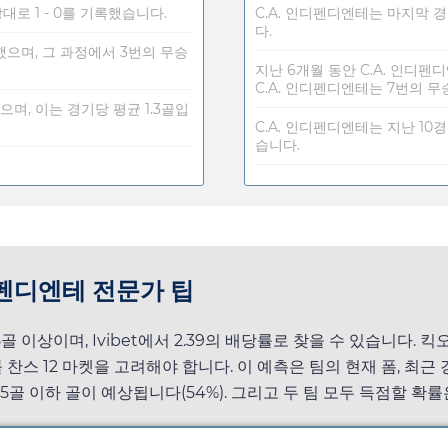
로 1 - 0를 기록했습니다.
C.A. 인디펜디엔테는 마지막 경기에
다.
했으며, 그 과정에서 3번의 무승
지난 6개월 동안 C.A. 인디펜
C.A. 인디펜디엔테는 7번의 
며, 이는 경기당 평균 1.3골입
C.A. 인디펜디엔테는 지난 10경
습니다.
디펜디엔테 전문가 팁
5골 이상이며,
Ivibet
에서
2.39
의 배당률로 찾을 수 있습니다. 킥
찬스 12 마켓을 고려해야 합니다. 이 예측은 팀의 현재 폼, 최
.5골 이하 골이 예상됩니다(54%). 그리고 두 팀 모두 득점할 확률은 