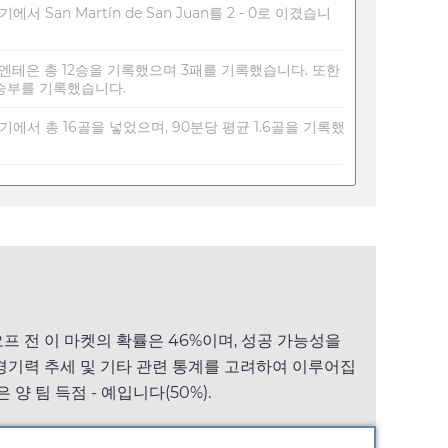
서 San Martín de San Juan를 2 - 0로 이겼습니
디엔테은 총 12승을 기록했으며 3패를 기록했습니다. 또한
무승부를 기록했습니다.
기에서 총 16골을 넣었으며, 90분당 평균 1.6골을 기록했
오프 전 이 마켓의 확률은 46%이며, 성공 가능성을
근 경기력 추세 및 기타 관련 통계를 고려하여 이루어집
양 팀 득점 - 예입니다(50%).