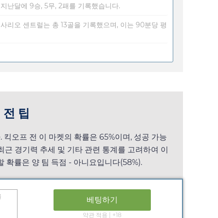
난달에 9승, 5무, 2패를 기록했습니다.
사리오 센트럴는 총 13골을 기록했으며, 이는 90분당 평
 전 팁
 킥오프 전 이 마켓의 확률은 65%이며, 성공 가능
 최근 경기력 추세 및 기타 관련 통계를 고려하여 이
 확률은 양 팀 득점 - 아니요입니다(58%).
률
베팅하기
약관 적용 | +18