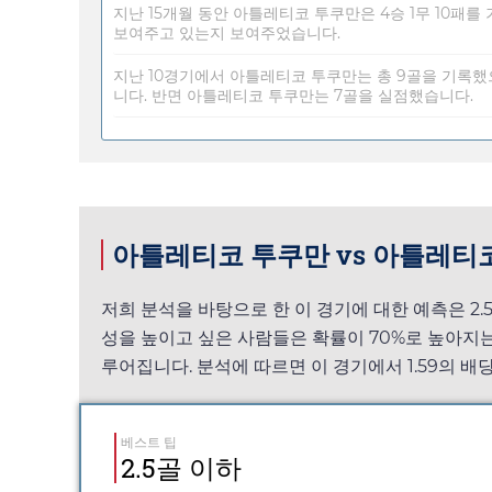
지난 15개월 동안 아틀레티코 투쿠만은 4승 1무 10패를
보여주고 있는지 보여주었습니다.
지난 10경기에서 아틀레티코 투쿠만는 총 9골을 기록했으
니다. 반면 아틀레티코 투쿠만는 7골을 실점했습니다.
아틀레티코 투쿠만 vs 아틀레티
저희 분석을 바탕으로 한 이 경기에 대한 예측은 2.
성을 높이고 싶은 사람들은 확률이 70%로 높아지는 
루어집니다. 분석에 따르면 이 경기에서
1.59
의 배당
베스트 팁
2.5골 이하