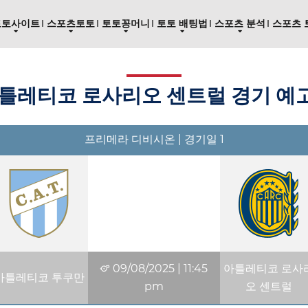
토토사이트
스포츠토토
토토꽁머니
토토 배팅법
스포츠 분석
스포츠 
틀레티코 로사리오 센트럴 경기 예고 
프리메라 디비시온 | 경기일 1
09/08/2025
|
11:45
아틀레티코 로사
아틀레티코 투쿠만
pm
오 센트럴