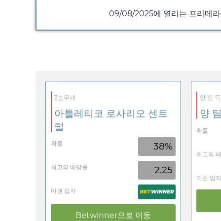
09/08/2025
에 열리는 프리메라
3승무패
양 팀 득
아틀레티코 로사리오 센트
양 팀
럴
확률
확률
38%
최고의 
최고의 배당률
2.25
마권 업
마권 업자
Betwinner
으로 이동