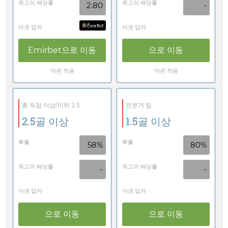
최고의 배당률
최고의 배당률
2.80
-
마권 업자
마권 업자
Emirbet
으로 이동
으로 이동
약관 적용
약관 적용
총 득점 이상/이하 2.5
전문가 팁
2.5골 이상
1.5골 이상
확률
확률
58%
80%
최고의 배당률
최고의 배당률
-
-
마권 업자
마권 업자
으로 이동
으로 이동