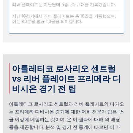
리버 플레이트는 지난달에 4승, 2무, 1패를 기록했습니다.
지난 10경기에서 리버 플레이트는 총 18골을 기록했으며,
이는 90분당 평균 1.8골을 의미합니다.
아틀레티코 로사리오 센트럴
vs 리버 플레이트 프리메라 디
비시온 경기 전 팁
아틀레티코 로사리오 센트럴과 리버 플레이트의 다가오
는 프리메라 디비시온 경기에 대한 저희 전문가 팁은 1.5
골 이상에 베팅하는 것이며,
은 이 결과에 대해
의 배당
률을 제공합니다. 분석 및 경기 전 통계에 따르면 이 마