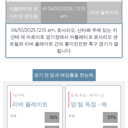
아틀레티코 로
06/10/2025
|
12:15
리버 플레이트
사리오 센트럴
am
06/10/2025
12:15 am
, 로사리오, 산타페 주에 있는 지
간테 데 아로이토 경기장에서 아틀레티코 로사리오 센
트럴와 리버 플레이트 간의 흥미진진한 축구 경기가 열
립니다.
경기 전 팁과 배당률을 한눈에.
3승무패
양 팀 득점 - 예/아니요
리버 플레이트
양 팀 득점 - 예
확률
확률
55%
57%