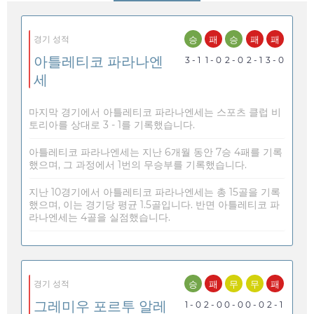
승
패
승
패
패
경기 성적
아틀레티코 파라나엔
3 - 1
1 - 0
2 - 0
2 - 1
3 - 0
세
마지막 경기에서 아틀레티코 파라나엔세는 스포츠 클럽 비
토리아를 상대로 3 - 1를 기록했습니다.
아틀레티코 파라나엔세는 지난 6개월 동안 7승 4패를 기록
했으며, 그 과정에서 1번의 무승부를 기록했습니다.
지난 10경기에서 아틀레티코 파라나엔세는 총 15골을 기록
했으며, 이는 경기당 평균 1.5골입니다. 반면 아틀레티코 파
라나엔세는 4골을 실점했습니다.
승
패
무
무
패
경기 성적
그레미우 포르투 알레
1 - 0
2 - 0
0 - 0
0 - 0
2 - 1