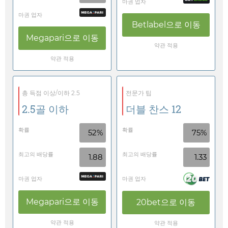
마권 업자
마권 업자
Betlabel
으로 이동
Megapari
으로 이동
약관 적용
약관 적용
총 득점 이상/이하 2.5
전문가 팁
2.5골 이하
더블 찬스 12
확률
확률
52%
75%
최고의 배당률
최고의 배당률
1.88
1.33
마권 업자
마권 업자
Megapari
으로 이동
20bet
으로 이동
약관 적용
약관 적용