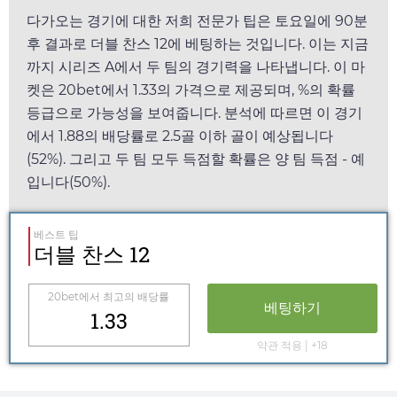
다가오는 경기에 대한 저희 전문가 팁은
토요일
에 90분
후 결과로 더블 찬스 12에 베팅하는 것입니다. 이는 지금
까지 시리즈 A에서 두 팀의 경기력을 나타냅니다. 이 마
켓은
20bet
에서
1.33
의 가격으로 제공되며, %의 확률
등급으로 가능성을 보여줍니다. 분석에 따르면 이 경기
에서
1.88
의 배당률로 2.5골 이하 골이 예상됩니다
(52%). 그리고 두 팀 모두 득점할 확률은 양 팀 득점 - 예
입니다(50%).
베스트 팁
더블 찬스 12
20bet
에서 최고의 배당률
베팅하기
1.33
약관 적용 | +18