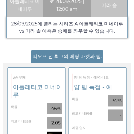
아틀레티코 미
28/09/2025
|
미라 솔
네이루
12:00 am
28/09/2025
에 열리는 시리즈 A 아틀레티코 미네이루
vs 미라 솔 예측은 승패를 좌우할 수 있습니다.
킥오프 전 최고의 베팅 마켓과 팁.
3승무패
양 팀 득점 - 예/아니요
아틀레티코 미네이
양 팀 득점 - 예
루
확률
52%
확률
46%
최고의 배당률
-
최고의 배당률
2.05
마권 업자