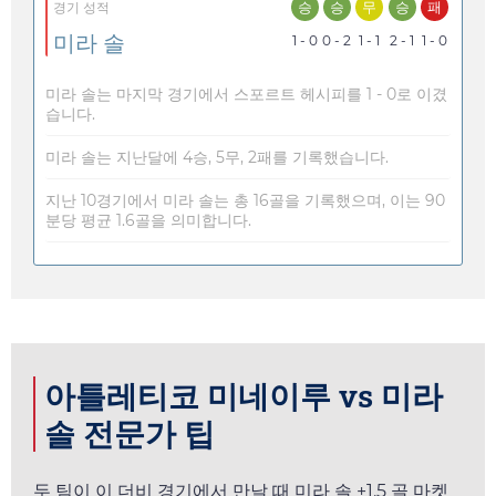
승
승
무
승
패
경기 성적
미라 솔
1 - 0
0 - 2
1 - 1
2 - 1
1 - 0
미라 솔는 마지막 경기에서 스포르트 헤시피를 1 - 0로 이겼
습니다.
미라 솔는 지난달에 4승, 5무, 2패를 기록했습니다.
지난 10경기에서 미라 솔는 총 16골을 기록했으며, 이는 90
분당 평균 1.6골을 의미합니다.
아틀레티코 미네이루 vs 미라
솔 전문가 팁
두 팀이 이 더비 경기에서 만날 때 미라 솔 +1.5 골 마켓