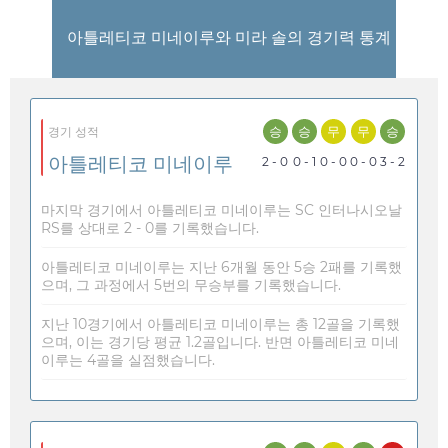
아틀레티코 미네이루와 미라 솔의 경기력 통계
승
승
무
무
승
경기 성적
아틀레티코 미네이루
2 - 0
0 - 1
0 - 0
0 - 0
3 - 2
마지막 경기에서 아틀레티코 미네이루는 SC 인터나시오날
RS를 상대로 2 - 0를 기록했습니다.
아틀레티코 미네이루는 지난 6개월 동안 5승 2패를 기록했
으며, 그 과정에서 5번의 무승부를 기록했습니다.
지난 10경기에서 아틀레티코 미네이루는 총 12골을 기록했
으며, 이는 경기당 평균 1.2골입니다. 반면 아틀레티코 미네
이루는 4골을 실점했습니다.