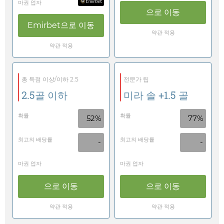
마권 업자
으로 이동
Emirbet
으로 이동
약관 적용
약관 적용
총 득점 이상/이하 2.5
전문가 팁
2.5골 이하
미라 솔 +1.5 골
확률
확률
52%
77%
최고의 배당률
최고의 배당률
-
-
마권 업자
마권 업자
으로 이동
으로 이동
약관 적용
약관 적용