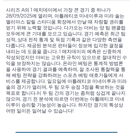
시리즈 A의 1 매치데이에서 가장 큰 경기 중 하나가
28/09/2025
에 열리며, 아틀레티코 미네이루과 미라 솔는
엘리아스 칼릴 스타디움 회장에서 만날 때 자랑할 권리를
얻기 위해 노력할 것입니다. 다가오는 더비는 양 팀 팬클럽
모두에게 큰 기대를 모으고 있습니다. 경기 예측은 최근 팀
성적, 상대 전적 통계 및 득점 기록과 같은 다양한 측면을
다룹니다. 제공된 분석은 펀터들이 정보에 입각한 결정을
내리는 데 도움을 줍니다. 1 매치데이의 예측은 신중하게
작성되었지만 더비는 고유한 규칙이 있으므로 절대적인 수
익을 보장하지는 않습니다. 온라인 베팅은 통계적 방법론
을 사용하여 경기 결과를 예측하며, 잘 조사된 통찰력을 통
해 베팅 전략을 강화하려는 스포츠 베팅 애호가들에게 서
비스를 제공합니다.
일요일
에 아틀레티코 미네이루과 미라
솔의 경기가 열리며, 두 팀 모두 승점 3점을 확보하는 것을
목표로 합니다.이 두 팀 간의 경기는 좀처럼 싱겁게 끝나지
않으며, 경기 전 분석에 따르면 이번에는 아틀레티코 미네
이루이 승리할 가능성이 높습니다. 하지만 경기의 특성상
어떤 일이든 일어날 수 있습니다!