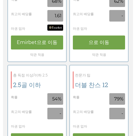
68%
62%
최고의 배당률
최고의 배당률
1.61
-
마권 업자
마권 업자
Emirbet
으로 이동
으로 이동
약관 적용
약관 적용
총 득점 이상/이하 2.5
전문가 팁
2.5골 이하
더블 찬스 12
확률
확률
54%
79%
최고의 배당률
최고의 배당률
-
-
마권 업자
마권 업자