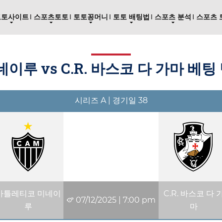
토토사이트
스포츠토토
토토꽁머니
토토 배팅법
스포츠 분석
스포츠 
루 vs C.R. 바스코 다 가마 베팅 
시리즈 A | 경기일 38
아틀레티코 미네이
C.R. 바스코 다 
07/12/2025
|
7:00 pm
루
마