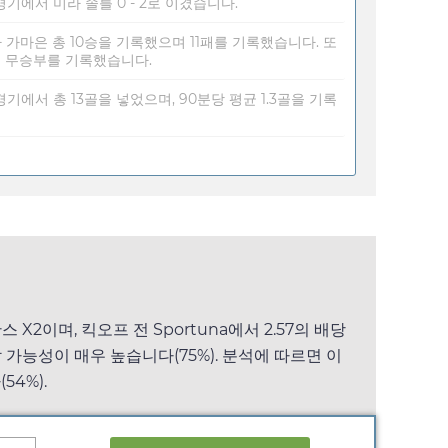
경기에서 미라 솔를 0 - 2로 이겼습니다.
 다 가마은 총 10승을 기록했으며 11패를 기록했습니다. 또
번의 무승부를 기록했습니다.
0경기에서 총 13골을 넣었으며, 90분당 평균 1.3골을 기록
스 X2이며, 킥오프 전
Sportuna
에서
2.57
의 배당
 가능성이 매우 높습니다(75%). 분석에 따르면 이
54%).