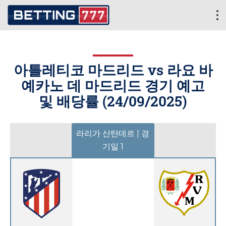
아틀레티코 마드리드 vs 라요 바
예카노 데 마드리드 경기 예고
및 배당률 (
24/09/2025
)
라리가 산탄데르 | 경
기일 1