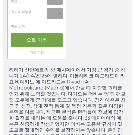
확률
최고의 배당률
-
마권 업자
으로 이동
약관 적용
라리가 산탄데르의 33 매치데이에서 가장 큰 경기 중 하
나가
24/04/2025
에 열리며, 아틀레티코 마드리드과 라
요 바예카노 데 마드리드는 Riyadh Air
Metropolitano (Madrid)에서 만날 때 자랑할 권리를
얻기 위해 노력할 것입니다. 다가오는 더비는 양 팀 팬클
럽 모두에게 큰 기대를 모으고 있습니다. 경기 예측은 최
근 팀 성적, 상대 전적 통계 및 득점 기록과 같은 다양한
측면을 다룹니다. 제공된 분석은 펀터들이 정보에 입각
한 결정을 내리는 데 도움을 줍니다. 33 매치데이의 예
측은 신중하게 작성되었지만 더비는 고유한 규칙이 있
으므로 절대적인 수익을 보장하지는 않습니다. 온라인