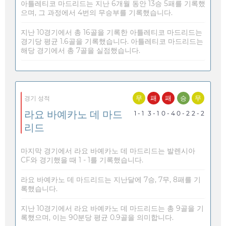
아틀레티코 마드리드는 지난 6개월 동안 13승 5패를 기록했
으며, 그 과정에서 4번의 무승부를 기록했습니다.
지난 10경기에서 총 16골을 기록한 아틀레티코 마드리드는
경기당 평균 1.6골을 기록했습니다. 아틀레티코 마드리드는
해당 경기에서 총 7골을 실점했습니다.
무
패
패
승
무
경기 성적
라요 바예카노 데 마드
1 - 1
3 - 1
0 - 4
0 - 2
2 - 2
리드
마지막 경기에서 라요 바예카노 데 마드리드는 발렌시아
CF와 경기했을 때 1 - 1를 기록했습니다.
라요 바예카노 데 마드리드는 지난달에 7승, 7무, 8패를 기
록했습니다.
지난 10경기에서 라요 바예카노 데 마드리드는 총 9골을 기
록했으며, 이는 90분당 평균 0.9골을 의미합니다.