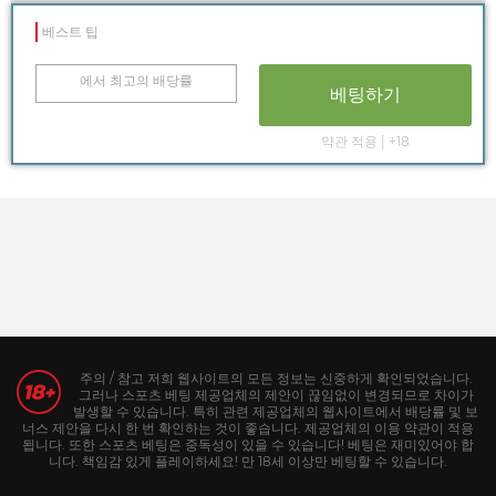
베스트 팁
에서 최고의 배당률
베팅하기
약관 적용 | +18
주의 / 참고 저희 웹사이트의 모든 정보는 신중하게 확인되었습니다.
그러나 스포츠 베팅 제공업체의 제안이 끊임없이 변경되므로 차이가
발생할 수 있습니다. 특히 관련 제공업체의 웹사이트에서 배당률 및 보
너스 제안을 다시 한 번 확인하는 것이 좋습니다. 제공업체의 이용 약관이 적용
됩니다. 또한 스포츠 베팅은 중독성이 있을 수 있습니다! 베팅은 재미있어야 합
니다. 책임감 있게 플레이하세요! 만 18세 이상만 베팅할 수 있습니다.