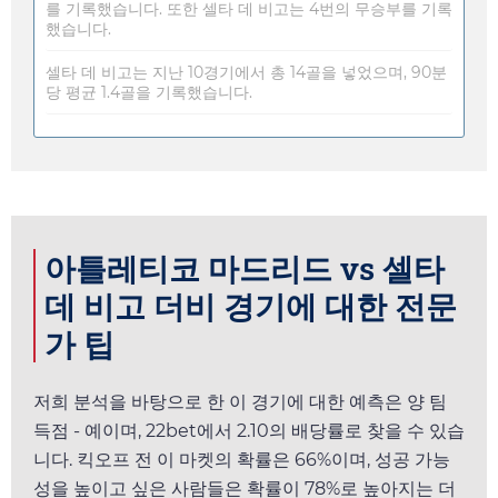
를 기록했습니다. 또한 셀타 데 비고는 4번의 무승부를 기록
했습니다.
셀타 데 비고는 지난 10경기에서 총 14골을 넣었으며, 90분
당 평균 1.4골을 기록했습니다.
아틀레티코 마드리드 vs 셀타
데 비고 더비 경기에 대한 전문
가 팁
저희 분석을 바탕으로 한 이 경기에 대한 예측은 양 팀
득점 - 예이며,
22bet
에서
2.10
의 배당률로 찾을 수 있습
니다. 킥오프 전 이 마켓의 확률은 66%이며, 성공 가능
성을 높이고 싶은 사람들은 확률이 78%로 높아지는 더