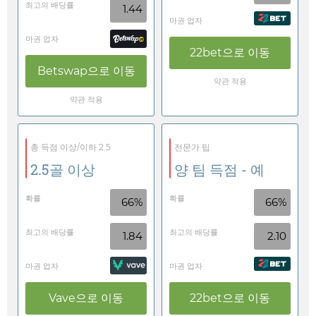
최고의 배당률
1.44
마권 업자
마권 업자
22bet
으로 이동
Betswap
으로 이동
약관 적용
약관 적용
총 득점 이상/이하 2.5
전문가 팁
2.5골 이상
양 팀 득점 - 예
확률
확률
66%
66%
최고의 배당률
최고의 배당률
1.84
2.10
마권 업자
마권 업자
Vave
으로 이동
22bet
으로 이동