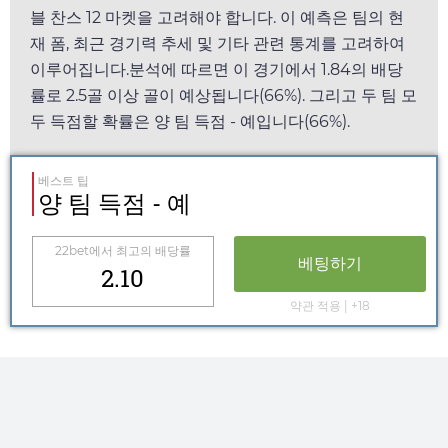
블 찬스 12 마켓을 고려해야 합니다. 이 예측은 팀의 현
재 폼, 최근 경기력 추세 및 기타 관련 통계를 고려하여
이루어집니다.분석에 따르면 이 경기에서
1.84
의 배당
률로 2.5골 이상 골이 예상됩니다(66%). 그리고 두 팀 모
두 득점할 확률은 양 팀 득점 - 예입니다(66%).
베스트 팁
양 팀 득점 - 예
22bet
에서 최고의 배당률
베팅하기
2.10
약관 적용 | +18