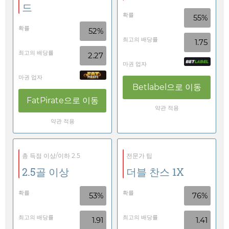
드
확률
55%
확률
52%
최고의 배당률
1.75
최고의 배당률
2.27
마권 업자
마권 업자
Betlabel
으로 이동
FatPirate
으로 이동
약관 적용
약관 적용
총 득점 이상/이하 2.5
전문가 팁
2.5골 이상
더블 찬스 1X
확률
확률
53%
76%
최고의 배당률
최고의 배당률
1.91
1.41