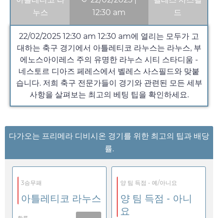
누스
12:30 am
드
22/02/2025 12:30 am
12:30 am
에 열리는 모두가 고
대하는 축구 경기에서 아틀레티코 라누스는 라누스, 부
에노스아이레스 주의 유명한 라누스 시티 스타디움 -
네스토르 디아즈 페레스에서 벨레스 사스필드와 맞붙
습니다. 저희 축구 전문가들이 경기와 관련된 모든 세부
사항을 살펴보는 최고의 베팅 팁을 확인하세요.
다가오는 프리메라 디비시온 경기를 위한 최고의 팁과 배당
률.
3승무패
양 팀 득점 - 예/아니요
아틀레티코 라누스
양 팀 득점 - 아니
요