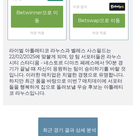
마권 업자
Betwinner
으로 이
동
Betswap
으로 이동
약관 적용
약관 적용
라이벌 아틀레티코 라누스과 벨레스 사스필드는
22/02/2025
에 맞붙게 되며, 양 팀 서포터들은 라누스
시티 스타디움 - 네스토르 디아즈 페레스에서 90분 경
기가 끝날 때 자신이 응원하는 팀이 승리하기를 바랄 것
입니다. 이러한 매치업은 치열한 경쟁으로 유명합니다.
하지만 최근 폼을 바탕으로 이번 7 매치데이에 서포터
들을 행복하게 집으로 돌려보낼 우승 후보는 아틀레티
코 라누스입니다.
최근 경기 결과 상세 분석