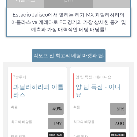
Estadio Jalisco에서 열리는 리가 MX 과달라하라의
아틀라스 vs 케레타로 FC 경기의 가장 상세한 통계 및
예측과 가장 매력적인 베팅 배당률!
킥오프 전 최고의 베팅 마켓과 팁.
3승무패
양 팀 득점 - 예/아니요
과달라하라의 아틀
양 팀 득점 - 아니
라스
요
확률
확률
49%
51%
최고의 배당률
최고의 배당률
1.97
2.00
마권 업자
마권 업자