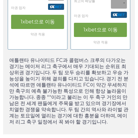
최고의 배당률
-
마권 업자
마권 업자
1xbet
으로 이동
1xbet
으로 이동
약관 적용
약관 적용
애틀랜타 유나이티드 FC과 콜럼버스 크루의 다가오는
경기는 메이저 리그 축구에서 매우 기대되는 순위표 최
상위권 경기입니다. 두 팀 모두 승리를 확보하고 우승 가
능성을 높이기 위해 결의를 다지고 있습니다. 경기 전 분
석에 따르면 애틀랜타 유나이티드 FC이 약간 우세하지
만 축구의 예측 불가능한 특성으로 인해 항상 놀라움이
가능합니다. 종종 ""이라고 불리는 이 두 축구 거인의 만
남은 전 세계 팬들에게 주목을 받고 있으며 경기장에서
치열한 경쟁을 약속합니다. 두 팀 간의 역사와 라이벌 관
계는
토요일
에 열리는 경기에 대한 흥분을 더하며, 메이
저 리그 축구 일정에서 꼭 봐야 할 경기입니다.