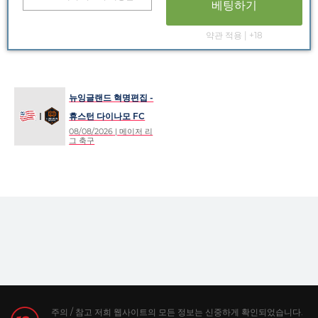
베팅하기
약관 적용 | +18
뉴잉글랜드 혁명편집 -
휴스턴 다이나모 FC
08/08/2026
| 메이저 리
그 축구
주의 / 참고 저희 웹사이트의 모든 정보는 신중하게 확인되었습니다.