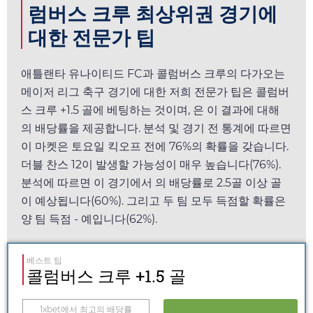
럼버스 크루 최상위권 경기에
대한 전문가 팁
애틀랜타 유나이티드 FC과 콜럼버스 크루의 다가오는
메이저 리그 축구 경기에 대한 저희 전문가 팁은 콜럼버
스 크루 +1.5 골에 베팅하는 것이며,
은 이 결과에 대해
의 배당률을 제공합니다. 분석 및 경기 전 통계에 따르면
이 마켓은
토요일
킥오프 전에 76%의 확률을 갖습니다.
더블 찬스 12이 발생할 가능성이 매우 높습니다(76%).
분석에 따르면 이 경기에서
의 배당률로 2.5골 이상 골
이 예상됩니다(60%). 그리고 두 팀 모두 득점할 확률은
양 팀 득점 - 예입니다(62%).
베스트 팁
콜럼버스 크루 +1.5 골
1xbet
에서 최고의 배당률