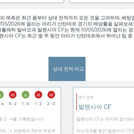
의 예측은 최근 폼부터 상대 전적까지 모든 것을 고려하며, 베
/05/2026
에 열리는 라리가 산탄데르 경기의 배당률을 살펴보세
 아틀레틱 빌바오과 발렌시아 CF는 현재
10/05/2026
에 열리는 경
렌시아 CF는 최근 몇 주 동안 라리가 산탄데르에서 뛰어난 팀 중
상대 전적 비교
승
패
승
패
패
경기 성적
- 4
3 - 2
1 - 0
1 - 2
2 - 0
발렌시아 CF
2 - 4를 기록했습니다.
발렌시아 CF는 마지막 경기에서
으며, 그 과정에서 3번의 무승부
지난 6개월 동안 발렌시아 CF