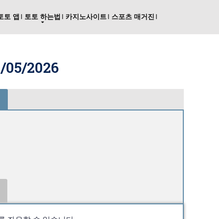
토토 앱
토토 하는법
카지노사이트
스포츠 매거진
0/05/2026