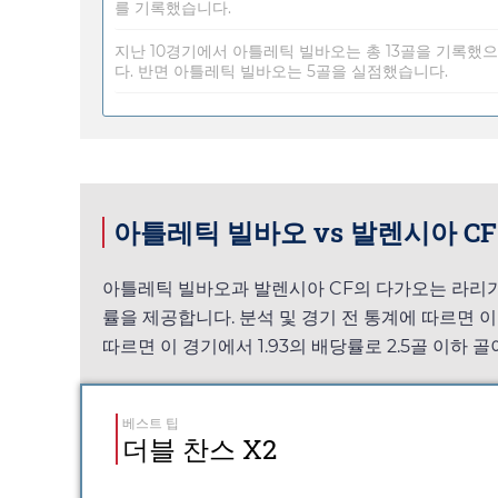
를 기록했습니다.
지난 10경기에서 아틀레틱 빌바오는 총 13골을 기록했으며
다. 반면 아틀레틱 빌바오는 5골을 실점했습니다.
아틀레틱 빌바오 vs 발렌시아 C
아틀레틱 빌바오과 발렌시아 CF의 다가오는 라리가
률을 제공합니다. 분석 및 경기 전 통계에 따르면 
따르면 이 경기에서
1.93
의 배당률로 2.5골 이하 골
베스트 팁
더블 찬스 X2