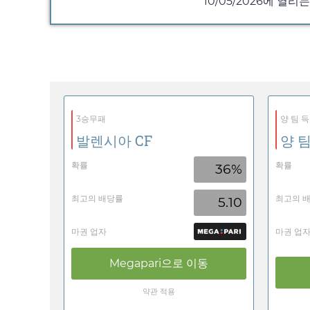
10/05/2026
에 열리는
3승무패
양 팀 득
발렌시아 CF
양 팀
확률
확률
36%
최고의 배당률
최고의 
5.10
마권 업자
마권 업
Megapari
으로 이동
약관 적용