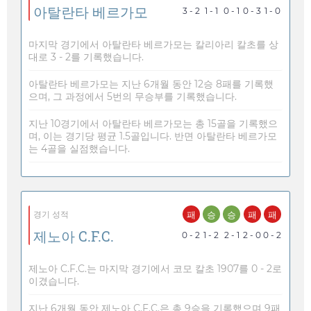
아탈란타 베르가모
3 - 2
1 - 1
0 - 1
0 - 3
1 - 0
마지막 경기에서 아탈란타 베르가모는 칼리아리 칼초를 상
대로 3 - 2를 기록했습니다.
아탈란타 베르가모는 지난 6개월 동안 12승 8패를 기록했
으며, 그 과정에서 5번의 무승부를 기록했습니다.
지난 10경기에서 아탈란타 베르가모는 총 15골을 기록했으
며, 이는 경기당 평균 1.5골입니다. 반면 아탈란타 베르가모
는 4골을 실점했습니다.
패
승
승
패
패
경기 성적
제노아 C.F.C.
0 - 2
1 - 2
2 - 1
2 - 0
0 - 2
제노아 C.F.C.는 마지막 경기에서 코모 칼초 1907를 0 - 2로
이겼습니다.
지난 6개월 동안 제노아 C.F.C.은 총 9승을 기록했으며 9패