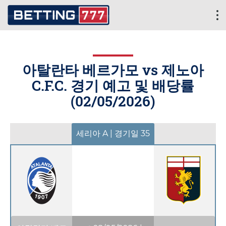
아탈란타 베르가모 vs 제노아
C.F.C. 경기 예고 및 배당률
(
02/05/2026
)
세리아 A | 경기일 35