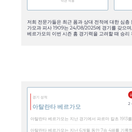
약관 적용
저희 전문가들은 최근 폼과 상대 전적에 대한 심층
가모과 피사 1909는
24/08/2025
에 경기를 갖으며
베르가모의 이번 시즌 홈 경기력을 고려할 때 승리
경기 성적
2 
아탈란타 베르가모
아탈란타 베르가모는 지난 경기에서 파르마 칼초 1913를 
아탈란타 베르가모는 지난 6개월 동안 7승 4패를 기록했