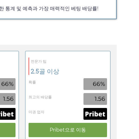
한 통계 및 예측과 가장 매력적인 베팅 배당률!
전문가 팁
2.5골 이상
확률
66%
66%
최고의 배당률
1.56
1.56
마권 업자
Pribet
으로 이동