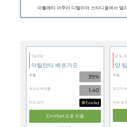
아틀레티 아주리 디탈리아 스타디움에서 열리는 
3승무패
양 팀 득
아탈란타 베르가모
양 팀
확률
확률
39%
최고의 배당률
최고의 
1.40
마권 업자
마권 업
Emirbet
으로 이동