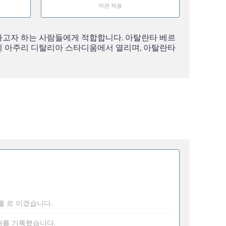
약관 적용
하고자 하는 사람들에게 적합합니다. 아탈란타 베르
레티 아주리 디탈리아 스타디움에서 열리며, 아탈란타
를 로 이겼습니다.
 패를 기록했습니다.