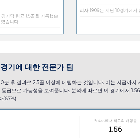
피사 1909는 지난 10경기에서
 경기당 평균 1.5골을 기록했습
점했습니다.
9 경기에 대한 전문가 팁
90분 후 결과로 2.5골 이상에 베팅하는 것입니다. 이는 지금까지
률 등급으로 가능성을 보여줍니다. 분석에 따르면 이 경기에서
1.56
67%).
Pribet
에서 최고의 배당률
1.56