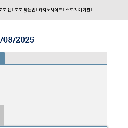
토토 앱
토토 하는법
카지노사이트
스포츠 매거진
/08/2025