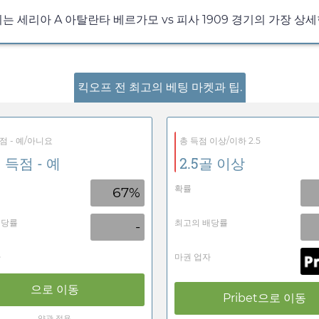
세리아 A 아탈란타 베르가모 vs 피사 1909 경기의 가장 상세
킥오프 전 최고의 베팅 마켓과 팁.
점 - 예/아니요
총 득점 이상/이하 2.5
 득점 - 예
2.5골 이상
확률
67%
배당률
최고의 배당률
-
자
마권 업자
으로 이동
Pribet
으로 이동
약관 적용