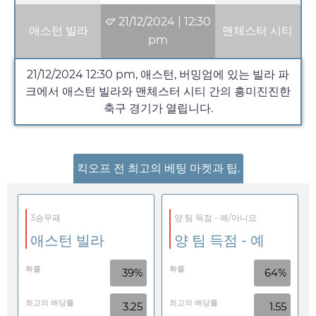
21/12/2024
|
12:30
애스턴 빌라
맨체스터 시티
pm
21/12/2024
12:30 pm
, 애스턴, 버밍엄에 있는 빌라 파
크에서 애스턴 빌라와 맨체스터 시티 간의 흥미진진한
축구 경기가 열립니다.
킥오프 전 최고의 베팅 마켓과 팁.
3승무패
양 팀 득점 - 예/아니요
애스턴 빌라
양 팀 득점 - 예
확률
확률
39%
64%
최고의 배당률
최고의 배당률
3.25
1.55