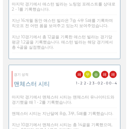
마지막 경기에서 애스턴 빌라는 노팅엄 포레스트를 상대로
2 - 1를 기록했습니다.
지난 16개월 동안 애스턴 빌라은 7승 4무 5패를 기록하며
킥오프 전 어떤 폼을 보여주고 있는지 보여주었습니다.
지난 10경기에서 총 12골을 기록한 애스턴 빌라는 경기당
평균 1.2골을 기록했습니다. 애스턴 빌라는 해당 경기에서
총 4골을 실점했습니다.
패
무
승
패
패
경기 성적
맨체스터 시티
1 - 2
2 - 2
3 - 0
2 - 0
0 - 4
마지막 경기에서 맨체스터 시티는 맨체스터 유나이티드와
경기했을 때 1 - 2를 기록했습니다.
맨체스터 시티는 지난달에 8승, 3무, 5패를 기록했습니다.
지난 10경기에서 맨체스터 시티는 총 14골을 기록했으며,