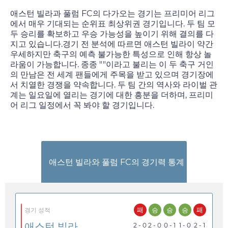
애스턴 빌라과 풀럼 FC의 다가오는 경기는 프리미어 리그
에서 매우 기대되는 순위표 최상위권 경기입니다. 두 팀 모
두 승리를 확보하고 우승 가능성을 높이기 위해 결의를 다
지고 있습니다.경기 전 분석에 따르면 애스턴 빌라이 약간
우세하지만 축구의 예측 불가능한 특성으로 인해 항상 놀
라움이 가능합니다. 종종 ""이라고 불리는 이 두 축구 거인
의 만남은 전 세계 팬들에게 주목을 받고 있으며 경기장에
서 치열한 경쟁을 약속합니다. 두 팀 간의 역사와 라이벌 관
계는
일요일
에 열리는 경기에 대한 흥분을 더하며, 프리미
어 리그 일정에서 꼭 봐야 할 경기입니다.
애스턴 빌라와 풀럼 FC의 경기력 통계
패
승
승
승
패
경기 성적
애스턴 빌라
2 - 0
2 - 0
0 - 1
1 - 0
2 - 1