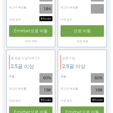
최고의 배당률
최고의 배당률
1.84
-
마권 업자
마권 업자
Emirbet
으로 이동
으로 이동
약관 적용
약관 적용
총 득점 이상/이하 2.5
전문가 팁
2.5골 이상
2.5골 이상
확률
확률
60%
60%
최고의 배당률
최고의 배당률
1.98
1.98
마권 업자
마권 업자
Emirbet
으로 이동
Emirbet
으로 이동