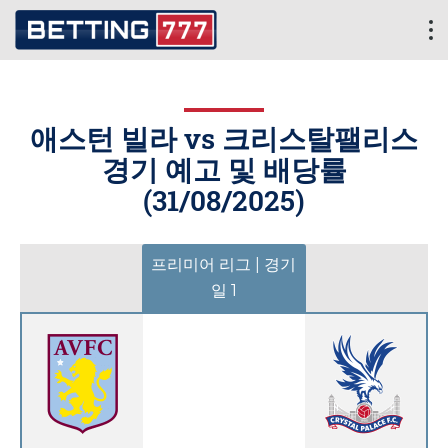
애스턴 빌라 vs 크리스탈팰리스
경기 예고 및 배당률
(
31/08/2025
)
프리미어 리그 | 경기
일 1