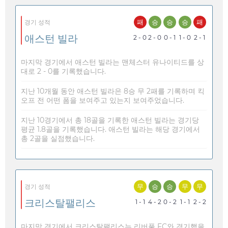
패
승
승
승
패
경기 성적
애스턴 빌라
2 - 0
2 - 0
0 - 1
1 - 0
2 - 1
마지막 경기에서 애스턴 빌라는 맨체스터 유나이티드를 상
대로 2 - 0를 기록했습니다.
지난 10개월 동안 애스턴 빌라은 8승 무 2패를 기록하며 킥
오프 전 어떤 폼을 보여주고 있는지 보여주었습니다.
지난 10경기에서 총 18골을 기록한 애스턴 빌라는 경기당
평균 1.8골을 기록했습니다. 애스턴 빌라는 해당 경기에서
총 2골을 실점했습니다.
무
승
승
무
무
경기 성적
크리스탈팰리스
1 - 1
4 - 2
0 - 2
1 - 1
2 - 2
마지막 경기에서 크리스탈팰리스는 리버풀 FC와 경기했을