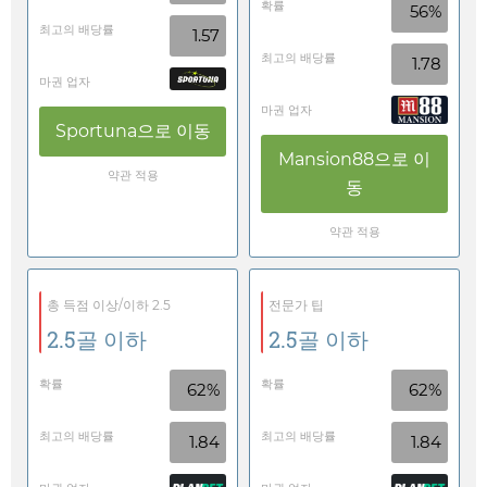
확률
56%
최고의 배당률
1.57
최고의 배당률
1.78
마권 업자
마권 업자
Sportuna
으로 이동
Mansion88
으로 이
약관 적용
동
약관 적용
총 득점 이상/이하 2.5
전문가 팁
2.5골 이하
2.5골 이하
확률
확률
62%
62%
최고의 배당률
최고의 배당률
1.84
1.84