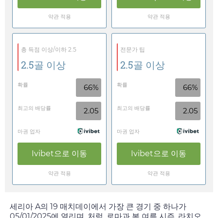
약관 적용
약관 적용
총 득점 이상/이하 2.5
전문가 팁
2.5골 이상
2.5골 이상
확률
확률
66%
66%
최고의 배당률
최고의 배당률
2.05
2.05
마권 업자
마권 업자
Ivibet
으로 이동
Ivibet
으로 이동
약관 적용
약관 적용
세리아 A의 19 매치데이에서 가장 큰 경기 중 하나가
05/01/2025
에 열리며, 처럼. 로마과 봄 여름 시즌. 라치오