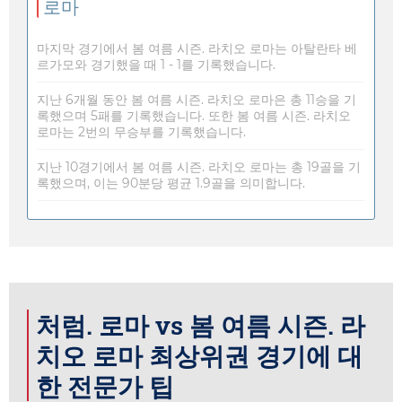
로마
마지막 경기에서 봄 여름 시즌. 라치오 로마는 아탈란타 베
르가모와 경기했을 때 1 - 1를 기록했습니다.
지난 6개월 동안 봄 여름 시즌. 라치오 로마은 총 11승을 기
록했으며 5패를 기록했습니다. 또한 봄 여름 시즌. 라치오
로마는 2번의 무승부를 기록했습니다.
지난 10경기에서 봄 여름 시즌. 라치오 로마는 총 19골을 기
록했으며, 이는 90분당 평균 1.9골을 의미합니다.
처럼. 로마 vs 봄 여름 시즌. 라
치오 로마 최상위권 경기에 대
한 전문가 팁