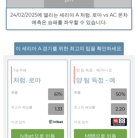
24/02/2025
에 열리는 세리아 A 처럼. 로마 vs AC 몬차
예측은 승패를 좌우할 수 있습니다.
이 세리아 A 경기를 위한 최고의 팁을 확인하세요.
3승무패
양 팀 득점 - 예/아니요
처럼. 로마
양 팀 득점 - 예
확률
확률
61%
50%
최고의 배당률
최고의 배당률
1.33
2.20
마권 업자
마권 업자
Ivibet
으로 이동
M88
으로 이동