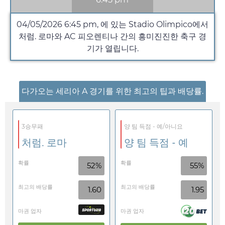
04/05/2026
6:45 pm
, 에 있는 Stadio Olimpico에서
처럼. 로마와 AC 피오렌티나 간의 흥미진진한 축구 경
기가 열립니다.
다가오는 세리아 A 경기를 위한 최고의 팁과 배당률.
3승무패
양 팀 득점 - 예/아니요
처럼. 로마
양 팀 득점 - 예
확률
확률
52%
55%
최고의 배당률
최고의 배당률
1.60
1.95
마권 업자
마권 업자