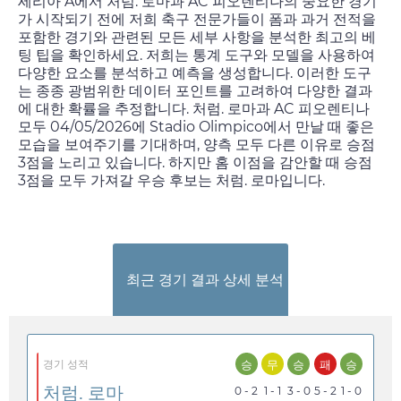
세리아 A에서 처럼. 로마과 AC 피오렌티나의 중요한 경기
가 시작되기 전에 저희 축구 전문가들이 폼과 과거 전적을
포함한 경기와 관련된 모든 세부 사항을 분석한 최고의 베
팅 팁을 확인하세요. 저희는 통계 도구와 모델을 사용하여
다양한 요소를 분석하고 예측을 생성합니다. 이러한 도구
는 종종 광범위한 데이터 포인트를 고려하여 다양한 결과
에 대한 확률을 추정합니다. 처럼. 로마과 AC 피오렌티나
모두
04/05/2026
에 Stadio Olimpico에서 만날 때 좋은
모습을 보여주기를 기대하며, 양측 모두 다른 이유로 승점
3점을 노리고 있습니다. 하지만 홈 이점을 감안할 때 승점
3점을 모두 가져갈 우승 후보는 처럼. 로마입니다.
최근 경기 결과 상세 분석
승
무
승
패
승
경기 성적
처럼. 로마
0 - 2
1 - 1
3 - 0
5 - 2
1 - 0