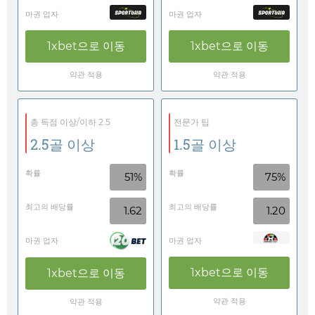
마권 업자
마권 업자
1xbet
으로 이동
1xbet
으로 이동
약관 적용
약관 적용
총 득점 이상/이하 2.5
전문가 팁
2.5골 이상
1.5골 이상
확률
확률
51%
75%
최고의 배당률
최고의 배당률
1.62
1.20
마권 업자
마권 업자
1xbet
으로 이동
1xbet
으로 이동
약관 적용
약관 적용