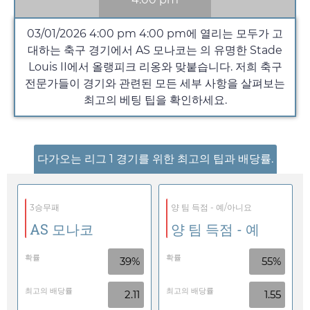
03/01/2026 4:00 pm
4:00 pm
에 열리는 모두가 고
대하는 축구 경기에서 AS 모나코는 의 유명한 Stade
Louis II에서 올랭피크 리옹와 맞붙습니다. 저희 축구
전문가들이 경기와 관련된 모든 세부 사항을 살펴보는
최고의 베팅 팁을 확인하세요.
다가오는 리그 1 경기를 위한 최고의 팁과 배당률.
3승무패
양 팀 득점 - 예/아니요
AS 모나코
양 팀 득점 - 예
확률
확률
39%
55%
최고의 배당률
최고의 배당률
2.11
1.55