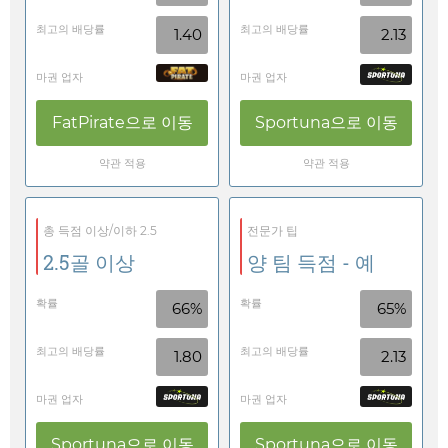
최고의 배당률
최고의 배당률
1.40
2.13
마권 업자
마권 업자
FatPirate
으로 이동
Sportuna
으로 이동
약관 적용
약관 적용
총 득점 이상/이하 2.5
전문가 팁
2.5골 이상
양 팀 득점 - 예
확률
확률
66%
65%
최고의 배당률
최고의 배당률
1.80
2.13
마권 업자
마권 업자
Sportuna
으로 이동
Sportuna
으로 이동