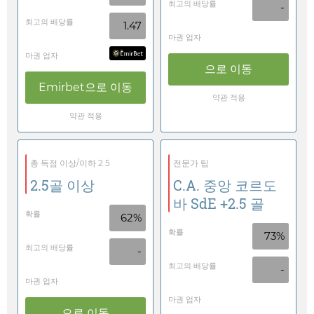
최고의 배당률
-
최고의 배당률
1.47
마권 업자
마권 업자
으로 이동
Emirbet
으로 이동
약관 적용
약관 적용
총 득점 이상/이하 2.5
전문가 팁
2.5골 이상
C.A. 중앙 코르도
바 SdE +2.5 골
확률
62%
확률
73%
최고의 배당률
-
최고의 배당률
-
마권 업자
마권 업자
으로 이동