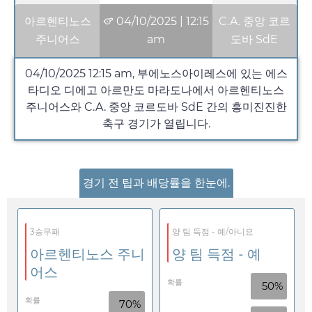
아르헨티노스
04/10/2025
|
12:15
C.A. 중앙 코르
주니어스
am
도바 SdE
04/10/2025
12:15 am
, 부에노스아이레스에 있는 에스
타디오 디에고 아르만도 마라도나에서 아르헨티노스
주니어스와 C.A. 중앙 코르도바 SdE 간의 흥미진진한
축구 경기가 열립니다.
경기 전 팁과 배당률을 한눈에.
3승무패
양 팀 득점 - 예/아니요
아르헨티노스 주니
양 팀 득점 - 예
어스
확률
50%
확률
70%