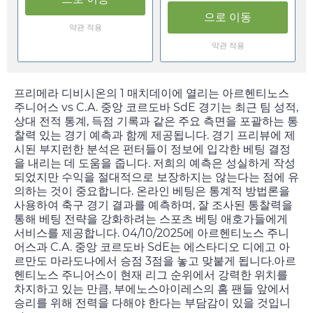
으로 이동
약관 적용
약관 적용
프리메라 디비시온의 1 매치데이에 열리는 아르헨티노스
주니어스 vs C.A. 중앙 코르도바 SdE 경기는 최근 팀 성적,
상대 전적 통계, 득점 기록과 같은 주요 측면을 포괄하는 통
찰력 있는 경기 예측과 함께 제공됩니다. 경기 프리뷰에 제
시된 부지런한 분석은 펀터들이 정보에 입각한 베팅 결정
을 내리는 데 도움을 줍니다. 저희의 예측은 성실하게 작성
되었지만 수익을 절대적으로 보장하지는 않는다는 점에 유
의하는 것이 중요합니다. 온라인 베팅은 통계적 방법론을
사용하여 축구 경기 결과를 예측하며, 잘 조사된 통찰력을
통해 베팅 전략을 강화하려는 스포츠 베팅 애호가들에게
서비스를 제공합니다.
04/10/2025
에 아르헨티노스 주니
어스과 C.A. 중앙 코르도바 SdE는 에스타디오 디에고 아
르만도 마라도나에서 승점 3점을 놓고 맞붙게 됩니다.아르
헨티노스 주니어스이 현재 리그 순위에서 강력한 위치를
차지하고 있는 만큼, 부에노스아이레스의 홈 팬들 앞에서
승리를 위해 전력을 다해야 한다는 부담감이 있을 것입니