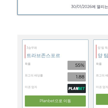
30/01/2026
에 열리는
3승무패
양 팀 득
트라브존스포르
양 팀
확률
확률
55%
최고의 배당률
최고의 
1.88
마권 업자
마권 업
Planbet
으로 이동