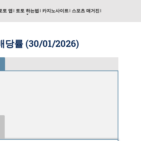
토토 앱
토토 하는법
카지노사이트
스포츠 매거진
배당률 (
30/01/2026
)