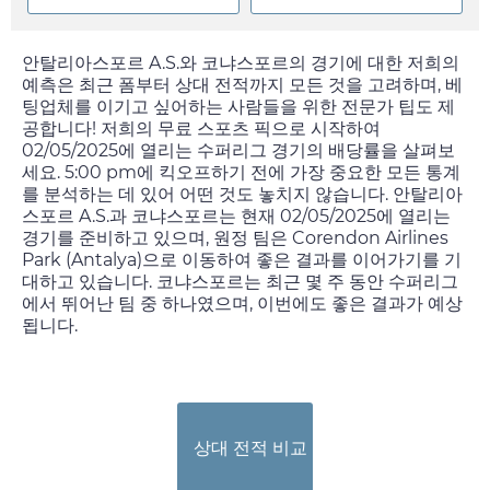
안탈리아스포르 A.S.와 코냐스포르의 경기에 대한 저희의
예측은 최근 폼부터 상대 전적까지 모든 것을 고려하며, 베
팅업체를 이기고 싶어하는 사람들을 위한 전문가 팁도 제
공합니다! 저희의 무료 스포츠 픽으로 시작하여
02/05/2025
에 열리는 수퍼리그 경기의 배당률을 살펴보
세요.
5:00 pm
에 킥오프하기 전에 가장 중요한 모든 통계
를 분석하는 데 있어 어떤 것도 놓치지 않습니다. 안탈리아
스포르 A.S.과 코냐스포르는 현재
02/05/2025
에 열리는
경기를 준비하고 있으며, 원정 팀은 Corendon Airlines
Park (Antalya)으로 이동하여 좋은 결과를 이어가기를 기
대하고 있습니다. 코냐스포르는 최근 몇 주 동안 수퍼리그
에서 뛰어난 팀 중 하나였으며, 이번에도 좋은 결과가 예상
됩니다.
상대 전적 비교