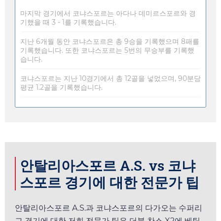
마지막 경기에서 코냐스포르는 아다나 데미르스포르와 경
기했을 때 3 - 1를 기록했습니다.
지난 6개월 동안 코냐스포르은 총 9승을 기록했으며 8패를
기록했습니다. 또한 코냐스포르는 5번의 무승부를 기록했
습니다.
코냐스포르는 지난 10경기에서 총 12골을 넣었으며, 90분당
평균 1.2골을 기록했습니다.
안탈리아스포르 A.S. vs 코냐
스포르 경기에 대한 전문가 팁
안탈리아스포르 A.S.과 코냐스포르의 다가오는 수퍼리
그 경기에 대한 저희 전문가 팁은 더블 찬스 X2에 베팅