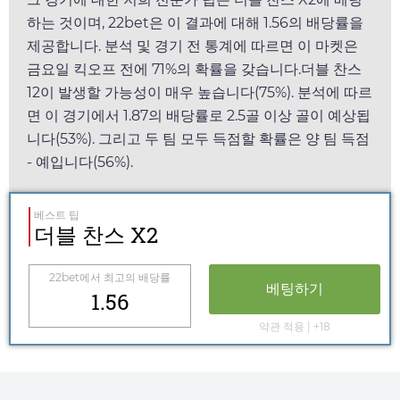
하는 것이며,
22bet
은 이 결과에 대해
1.56
의 배당률을
제공합니다. 분석 및 경기 전 통계에 따르면 이 마켓은
금요일
킥오프 전에 71%의 확률을 갖습니다.더블 찬스
12이 발생할 가능성이 매우 높습니다(75%). 분석에 따르
면 이 경기에서
1.87
의 배당률로 2.5골 이상 골이 예상됩
니다(53%). 그리고 두 팀 모두 득점할 확률은 양 팀 득점
- 예입니다(56%).
베스트 팁
더블 찬스 X2
22bet
에서 최고의 배당률
베팅하기
1.56
약관 적용 | +18