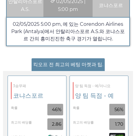
안탈리아스포르
02/05/2025
|
코냐스포르
A.S.
5:00 pm
02/05/2025
5:00 pm
, 에 있는 Corendon Airlines
Park (Antalya)에서 안탈리아스포르 A.S.와 코냐스포
르 간의 흥미진진한 축구 경기가 열립니다.
킥오프 전 최고의 베팅 마켓과 팁.
3승무패
양 팀 득점 - 예/아니요
코냐스포르
양 팀 득점 - 예
확률
확률
46%
56%
최고의 배당률
최고의 배당률
2.86
1.70