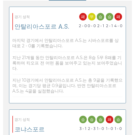
패
무
승
승
패
경기 성적
안탈리아스포르 A.S.
2 - 0
0 - 0
2 - 1
2 - 1
4 - 0
마지막 경기에서 안탈리아스포르 A.S.는 시바스포르를 상
대로 2 - 0를 기록했습니다.
지난 21개월 동안 안탈리아스포르 A.S.은 8승 5무 8패를 기
록하며 킥오프 전 어떤 폼을 보여주고 있는지 보여주었습니
다.
지난 10경기에서 안탈리아스포르 A.S.는 총 9골을 기록했으
며, 이는 경기당 평균 0.9골입니다. 반면 안탈리아스포르
A.S.는 4골을 실점했습니다.
승
승
승
패
승
경기 성적
코냐스포르
3 - 1
2 - 3
1 - 0
1 - 0
1 - 0