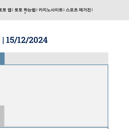
토토 앱
토토 하는법
카지노사이트
스포츠 매거진
|
15/12/2024