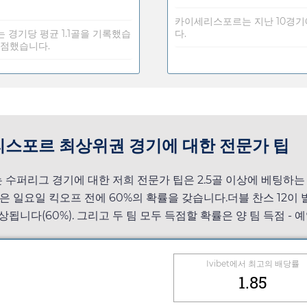
카이세리스포르는 지난 10경기에
는 경기당 평균 1.1골을 기록했습
다.
실점했습니다.
세리스포르 최상위권 경기에 대한 전문가 팁
수퍼리그 경기에 대한 저희 전문가 팁은 2.5골 이상에 베팅하는
켓은
일요일
킥오프 전에 60%의 확률을 갖습니다.더블 찬스 12이 
상됩니다(60%). 그리고 두 팀 모두 득점할 확률은 양 팀 득점 - 예입
Ivibet
에서 최고의 배당률
1.85