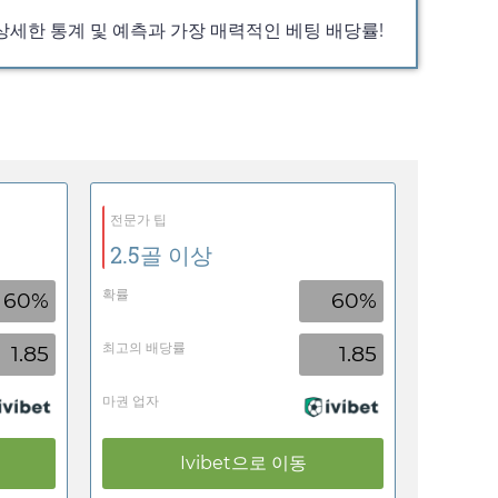
 가장 상세한 통계 및 예측과 가장 매력적인 베팅 배당률!
전문가 팁
2.5골 이상
확률
60%
60%
최고의 배당률
1.85
1.85
마권 업자
Ivibet
으로 이동