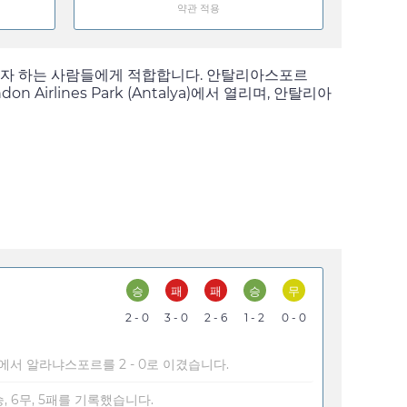
약관 적용
자 하는 사람들에게 적합합니다. 안탈리아스포르
Airlines Park (Antalya)에서 열리며, 안탈리아
승
패
패
승
무
2 - 0
3 - 0
2 - 6
1 - 2
0 - 0
서 알라냐스포르를 2 - 0로 이겼습니다.
 6무, 5패를 기록했습니다.