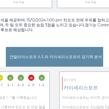
약관 적용
약관 적용
분석을 제공하며,
15/12/2024 1:00 pm
킥오프 전에 우위를 점하고
, 두 팀 모두 중요한 승점 3점을 노리고 있습니다.경기는 Corendon 
리 후보로 예상됩니다.
안탈리아스포르 A.S.와 카이세리스포르의 경기력 분석
무
승
승
패
승
경기 성적
- 1
2 - 1
3 - 2
2 - 0
1 - 2
카이세리스포르
 1 - 1를 기록했습니다.
카이세리스포르는 마지막 경기에
를 기록하며 킥오프 전 어떤 폼을
카이세리스포르는 지난달에 3승,