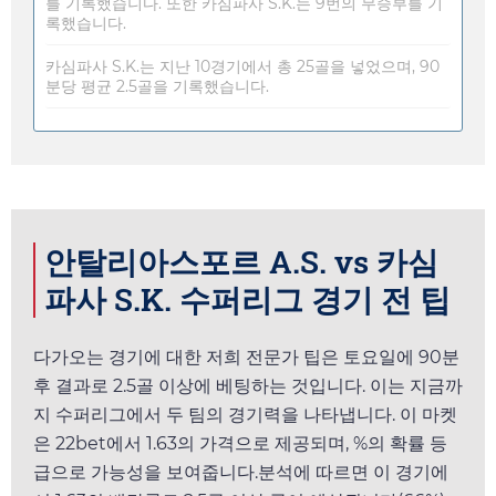
를 기록했습니다. 또한 카심파사 S.K.는 9번의 무승부를 기
록했습니다.
카심파사 S.K.는 지난 10경기에서 총 25골을 넣었으며, 90
분당 평균 2.5골을 기록했습니다.
안탈리아스포르 A.S. vs 카심
파사 S.K. 수퍼리그 경기 전 팁
다가오는 경기에 대한 저희 전문가 팁은
토요일
에 90분
후 결과로 2.5골 이상에 베팅하는 것입니다. 이는 지금까
지 수퍼리그에서 두 팀의 경기력을 나타냅니다. 이 마켓
은
22bet
에서
1.63
의 가격으로 제공되며, %의 확률 등
급으로 가능성을 보여줍니다.분석에 따르면 이 경기에