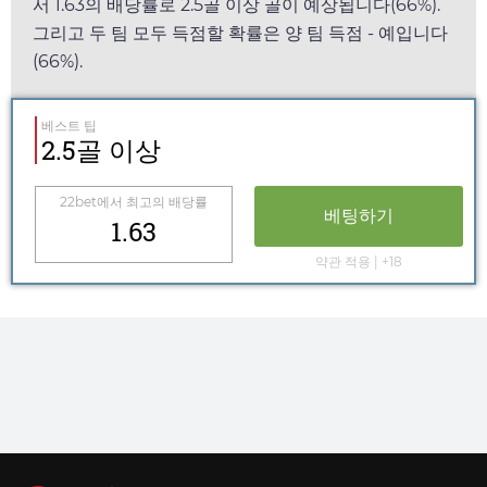
서
1.63
의 배당률로 2.5골 이상 골이 예상됩니다(66%).
그리고 두 팀 모두 득점할 확률은 양 팀 득점 - 예입니다
(66%).
베스트 팁
2.5골 이상
22bet
에서 최고의 배당률
베팅하기
1.63
약관 적용 | +18