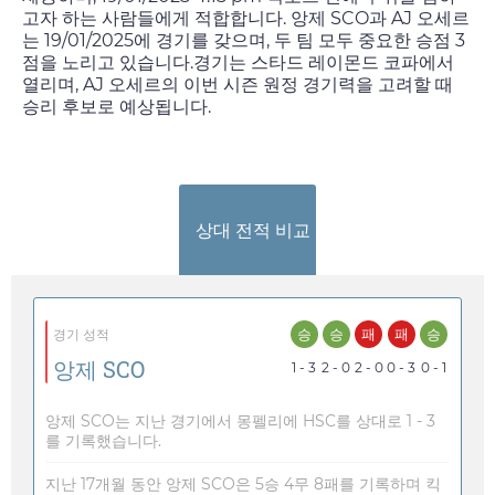
고자 하는 사람들에게 적합합니다. 앙제 SCO과 AJ 오세르
는
19/01/2025
에 경기를 갖으며, 두 팀 모두 중요한 승점 3
점을 노리고 있습니다.경기는 스타드 레이몬드 코파에서
열리며, AJ 오세르의 이번 시즌 원정 경기력을 고려할 때
승리 후보로 예상됩니다.
상대 전적 비교
승
승
패
패
승
경기 성적
앙제 SCO
1 - 3
2 - 0
2 - 0
0 - 3
0 - 1
앙제 SCO는 지난 경기에서 몽펠리에 HSC를 상대로 1 - 3
를 기록했습니다.
지난 17개월 동안 앙제 SCO은 5승 4무 8패를 기록하며 킥